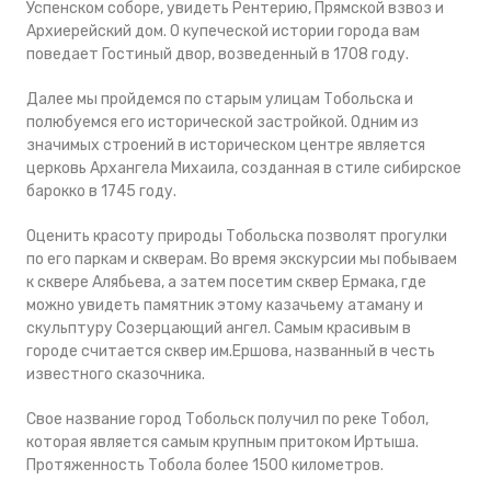
Успенском соборе, увидеть Рентерию, Прямской взвоз и
Архиерейский дом. О купеческой истории города вам
поведает Гостиный двор, возведенный в 1708 году.
Далее мы пройдемся по старым улицам Тобольска и
полюбуемся его исторической застройкой. Одним из
значимых строений в историческом центре является
церковь Архангела Михаила, созданная в стиле сибирское
барокко в 1745 году.
Оценить красоту природы Тобольска позволят прогулки
по его паркам и скверам. Во время экскурсии мы побываем
к сквере Алябьева, а затем посетим сквер Ермака, где
можно увидеть памятник этому казачьему атаману и
скульптуру Созерцающий ангел. Самым красивым в
городе считается сквер им.Ершова, названный в честь
известного сказочника.
Свое название город Тобольск получил по реке Тобол,
которая является самым крупным притоком Иртыша.
Протяженность Тобола более 1500 километров.