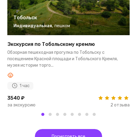
Тобольск
Индивидуальная
,
пешком
Экскурсия по Тобольскому кремлю
Д
Обзорная пешеходная прогулка по Тобольску с
З
посещением Красной площади и Тобольского Кремля,
м
музея истории торго...
И
1 час
3540 ₽
6
за экскурсию
2 отзыва
з
Посмотреть все