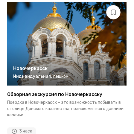
Новочеркасск
Индивидуальная
,
пешком
Обзорная экскурсия по Новочеркасску
Г
с
Поездка в Новочеркасск – это возможность побывать в
Э
столице Донского казачества, познакомиться с давними
н
казачьи...
ул
3 часа