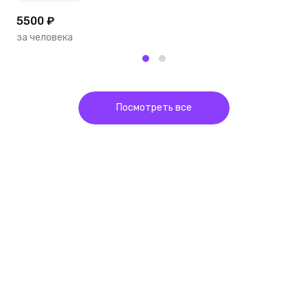
5500 ₽
4
за человека
з
Посмотреть все