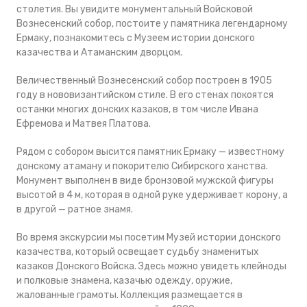
столетия. Вы увидите монументальный Войсковой
Вознесенский собор, постоите у памятника легендарному
Ермаку, познакомитесь с Музеем истории донского
казачества и Атаманским дворцом.
Величественный Вознесенский собор построен в 1905
году в нововизантийском стиле. В его стенах покоятся
останки многих донских казаков, в том числе Ивана
Ефремова и Матвея Платова.
Рядом с собором высится памятник Ермаку — известному
донскому атаману и покорителю Сибирского ханства.
Монумент выполнен в виде бронзовой мужской фигуры
высотой в 4 м, которая в одной руке удерживает корону, а
в другой — ратное знамя.
Во время экскурсии мы посетим Музей истории донского
казачества, который освещает судьбу знаменитых
казаков Донского Войска. Здесь можно увидеть клейноды
и полковые знамена, казачью одежду, оружие,
жалованные грамоты. Коллекция размещается в