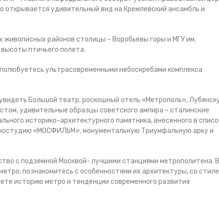
го открывается удивительный вид на Кремлевский ансамбль и
 живописных районов столицы – Воробьевы горы и МГУ им.
 высоты птичьего полета.
 полюбуетесь ультрасовременными небоскребами комплекса
 увидеть Большой театр, роскошный отель «Метрополь», Лубянск
стом, удивительные образцы советского ампира – сталинские
ального историко-архитектурного памятника, внесенного в списо
иностудию «МОСФИЛЬМ», монументальную Триумфальную арку и
мство с подземной Москвой- лучшими станциями метрополитена. 
етро, познакомитесь с особенностями их архитектуры, со стил
аете историю метро и тенденции современного развития