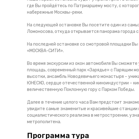
где Вы пройдётесь по Патриаршему мосту, с которо
набережные Москвы-реки.
На следующей остановке Вы посетите один из самых
Ломоносова, откуда открывается панорама города с
На последней остановке со смотровой площадки Вы
«МОСКВА-СИТИ».
Во время экскурсии из окон автомобиля Вы сможете
площадь, современный парк «Зарядье» с Парящим мо
высотки, ансамбль Новодевичьего монастыря – уник
ЮНЕСКО, сердце отечественной киноиндустрии – к
величественную Поклонную гору с Парком Победы.
Далее в течение целого часа Вам предстоит знако
увидите самые знаменитые и красивейшие станции м
социалистического реализма в метростроении, узн
метрополитена.
Программа тура