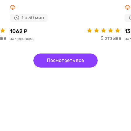
1 ч 30 мин
1062 ₽
13
ыва
3 отзыва
за человека
за
Посмотреть все