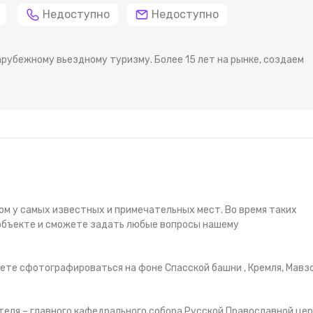
Недоступно
Недоступно
рубежному вьездному туризму. Более 15 лет на рынке, создаем
м у самых известных и примечательных мест. Во время таких
 объекте и сможете задать любые вопросы нашему
ете сфотографироваться на фоне Спасской башни , Кремля, Мавзо
теля – главного кафедрального собора Русской Православной цер