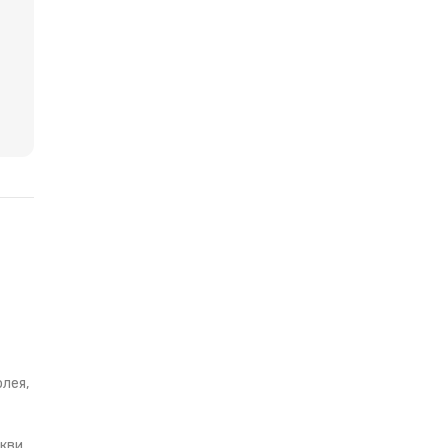
лея,
кви,