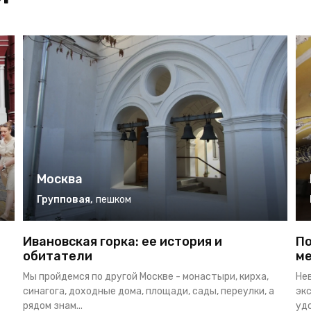
Москва
Групповая
,
пешком
Ивановская горка: ее история и
По
обитатели
ме
Мы пройдемся по другой Москве - монастыри, кирха,
Не
синагога, доходные дома, площади, сады, переулки, а
экс
рядом знам...
удо