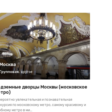
Москва
Москв
Групповая
,
другое
Группо
дземные дворцы Москвы (московское
Москва 
тро)
Классическ
вероятно увлекательная и познавательная
себе автоб
курсия по московскому метро, самому красивому и
экскурсию п
бному метро в ми...