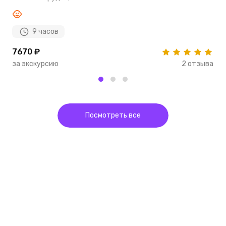
9 часов
7670 ₽
8
за экскурсию
2 отзыва
з
Посмотреть все