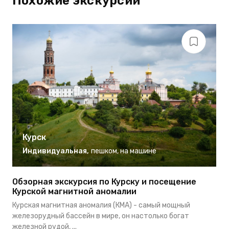
Похожие экскурсии
Курск
Индивидуальная
,
пешком
,
на машине
Обзорная экскурсия по Курску и посещение
Э
Курской магнитной аномалии
у
Курская магнитная аномалия (КМА) - самый мощный
В
железорудный бассейн в мире, он настолько богат
м
железной рудой, ...
се