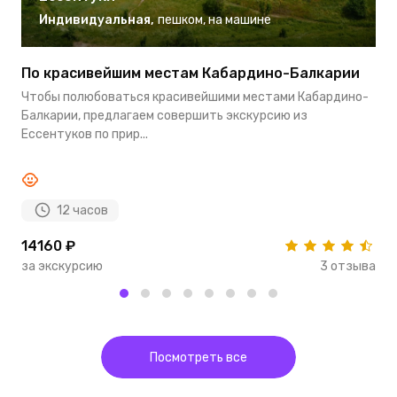
Индивидуальная
,
пешком
,
на машине
По красивейшим местам Кабардино-Балкарии
Э
Чтобы полюбоваться красивейшими местами Кабардино-
П
Балкарии, предлагаем совершить экскурсию из
п
Ессентуков по прир...
с
12 часов
14160 ₽
6
за экскурсию
3 отзыва
з
Посмотреть все