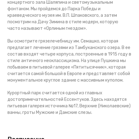
концертного зала Шаляпина и светомузыкальным
фонтаном. Мы пройдемся до Парка Победы и
краеведческого музея им. В.П. Шпаковского, а затем
посмотрим на Дачу Зимина в стиле модерн, которую
часто называют «Орлиным гнездом».
Вы осмотрите грязелечебницу им. Семашко, которая
предлагает лечение грязями из Тамбуканского озера. В ее
состав входят четыре корпуса, построенные в 1915 году в
стиле античного неоклассицизма. На улице Пушкина мы
побываем в питьевой галерее «Пятитысячник», которая
считается самой большой в Европе и представляет собой
монументальное круглое здание с массивным куполом.
Курортный парк считается одной из главных
достопримечательностей Ессентуков. Здесь находятся
питьевая галерея источника №17, Верхние (Николаевские)
ванны, гроты Мужские и Дамские слезы.