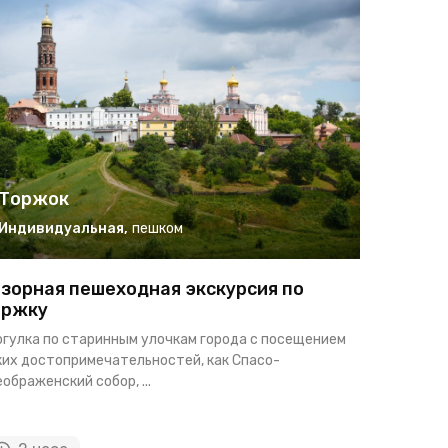
Торжок
Торж
Индивидуальная
,
пешком
Индиви
зорная пешеходная экскурсия по
Экскурс
оржку
золото
огулка по старинным улочкам города с посещением
Прогулка п
ких достопримечательностей, как Спасо-
посещением
ображенский собор, ...
золотошвей