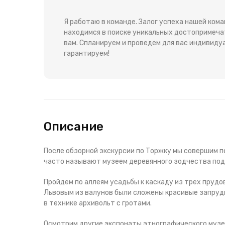
Я работаю в команде. Залог успеха нашей ком
находимся в поиске уникальных достопримеча
вам. Спланируем и проведем для вас индивиду
гарантируем!
Описание
После обзорной экскурсии по Торжку мы совершим п
часто называют музеем деревянного зодчества под
Пройдем по аллеям усадьбы к каскаду из трех прудо
Львовым из валунов были сложены красивые запруд
в технике архивольт с гротами.
Осмотрим другие экспонаты этнографического музе