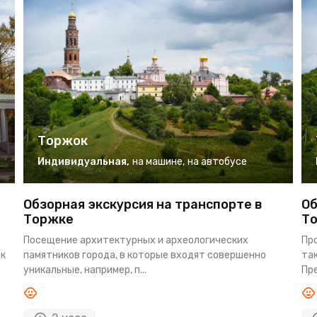
Торжок
Индивидуальная
,
на машине
,
на автобусе
Обзорная экскурсия на транспорте в
Об
Торжке
Т
Посещение архитектурных и археологических
Пр
ек
памятников города, в которые входят совершенно
та
уникальные, например, п...
Пре