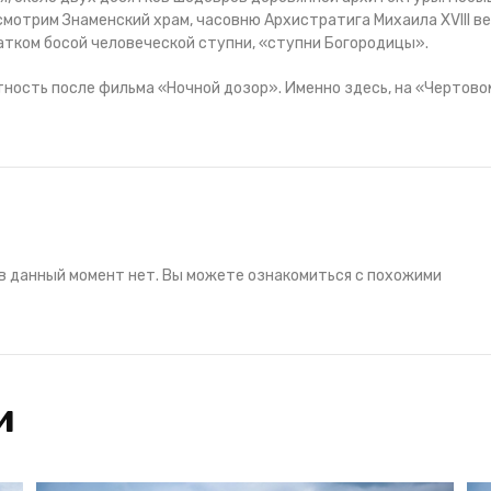
смотрим Знаменский храм, часовню Архистратига Михаила XVIII в
тком босой человеческой ступни, «ступни Богородицы».
ность после фильма «Ночной дозор». Именно здесь, на «Чертово
в данный момент нет. Вы можете ознакомиться с похожими
и