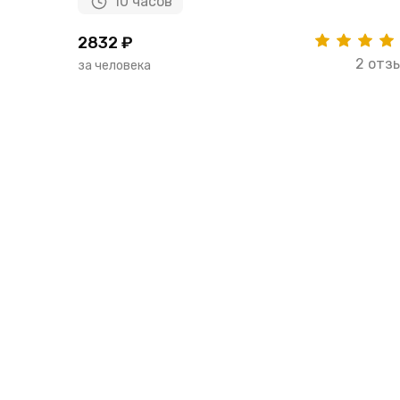
10 часов
2832 ₽
2 отз
за человека