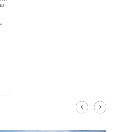
ека
м