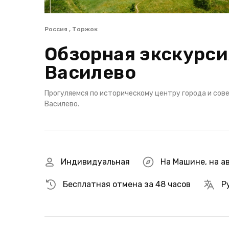
Россия , Торжок
Обзорная экскурсия
Василево
Прогуляемся по историческому центру города и сов
Василево.
Индивидуальная
На Машине
,
на а
Бесплатная отмена за 48 часов
Р