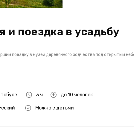
 и поездка в усадьбу
ершим поездку в музей деревянного зодчества под открытым неб
втобусе
3 ч
до 10 человек
усский
Можно с детьми