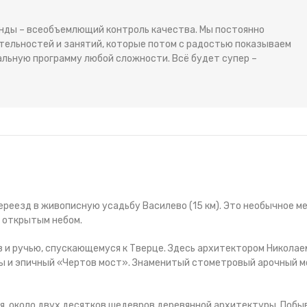
анды – всеобъемлющий контроль качества. Мы постоянно
тельностей и занятий, которые потом с радостью показываем
альную программу любой сложности. Всё будет супер –
ереезд в живописную усадьбу Василево (15 км). Это необычное м
 открытым небом.
в и ручью, спускающемуся к Тверце. Здесь архитектором Николае
ы и эпичный «Чертов мост». Знаменитый стометровый арочный 
я, около двух десятков шедевров деревянной архитектуры. Побы