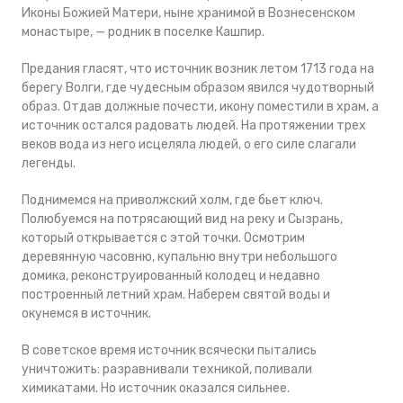
Иконы Божией Матери, ныне хранимой в Вознесенском
монастыре, — родник в поселке Кашпир.
Предания гласят, что источник возник летом 1713 года на
берегу Волги, где чудесным образом явился чудотворный
образ. Отдав должные почести, икону поместили в храм, а
источник остался радовать людей. На протяжении трех
веков вода из него исцеляла людей, о его силе слагали
легенды.
Поднимемся на приволжский холм, где бьет ключ.
Полюбуемся на потрясающий вид на реку и Сызрань,
который открывается с этой точки. Осмотрим
деревянную часовню, купальню внутри небольшого
домика, реконструированный колодец и недавно
построенный летний храм. Наберем святой воды и
окунемся в источник.
В советское время источник всячески пытались
уничтожить: разравнивали техникой, поливали
химикатами. Но источник оказался сильнее.