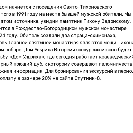
дом начнется с посещения Свято-Тихоновского
того в 1991 году на месте бывшей мужской обители. Мы
вятом источнике, увидим памятник Тихону Задонскому.
ится в Рождество-Богородицком мужском монастыре,
24 году. Обитель создали два страца-схимонаха,
овь. Главной святыней монастыря являются мощи Тихон
ном соборе. Дом Ульриха Во время экскурсии можно будет
ьбу «Дом Ульриха», где сегодня работает краеведчески
арный поющий дуб, к которому совершают паломничеств
ажная информация! Для бронирования экскурсий в перио
оплату в размере 20% на сайте Спутник-8.