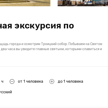
ая экскурсия по
ощадь города и осмотрим Троицкий собор. Побываем на Святом
 два часа вы увидите главные святыни, которыми славиться и
 ч
от 1 человека
до 1 человека
усский