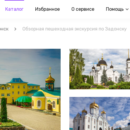
Каталог
Избранное
О сервисе
Помощь
онск
Обзорная пешеходная экскурсия по Задонску