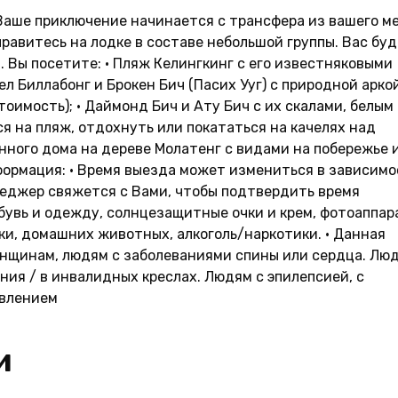
Ваше приключение начинается с трансфера из вашего м
равитесь на лодке в составе небольшой группы. Вас бу
 Вы посетите: • Пляж Келингкинг с его известняковыми
л Биллабонг и Брокен Бич (Пасих Ууг) с природной аркой
оимость); • Даймонд Бич и Ату Бич с их скалами, белым
ся на пляж, отдохнуть или покататься на качелях над
нного дома на дереве Молатенг с видами на побережье 
ормация: • Время выезда может измениться в зависим
еджер свяжется с Вами, чтобы подтвердить время
обувь и одежду, солнцезащитные очки и крем, фотоаппар
ски, домашних животных, алкоголь/наркотики. • Данная
енщинам, людям с заболеваниями спины или сердца. Лю
я / в инвалидных креслах. Людям с эпилепсией, с
авлением
и