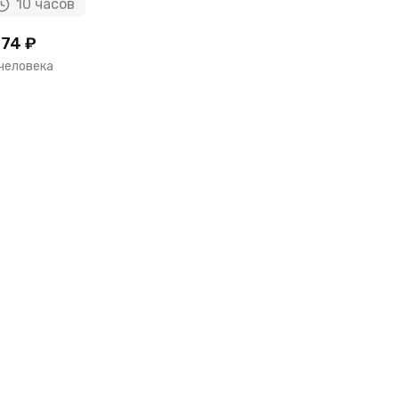
10 часов
7 ч
74 ₽
4615 ₽
 человека
за человек