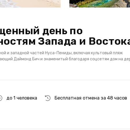
щенный день по
остям Запада и Восток
ной и западной частей Нуса-Пениды, включая культовый пляж
сающий Даймонд Бич и знаменитый благодаря соцсетям дом на де
до 1 человека
Бесплатная отмена за 48 часов