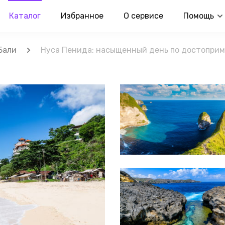
Каталог
Избранное
О сервисе
Помощь
Бали
Нуса Пенида: насыщенный день по достоприм