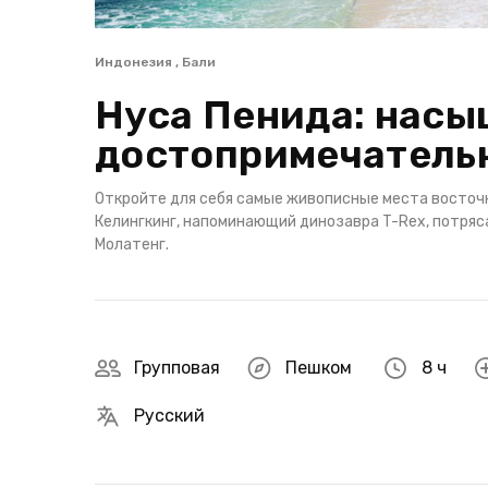
Индонезия , Бали
Нуса Пенида: насы
достопримечательн
Откройте для себя самые живописные места восточ
Келингкинг, напоминающий динозавра T-Rex, потря
Молатенг.
Групповая
Пешком
8 ч
Русский