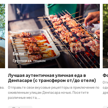
Бали
Групповая
,
пешком
Лучшая аутентичная уличная еда в
Фо
Денпасаре (с трансфером от/до отеля)
От
ва.
Отправьте свои вкусовые рецепторы в приключение по
оди
оживленным улицам Денпасара ночью. Посетите
дре
различные места, ...