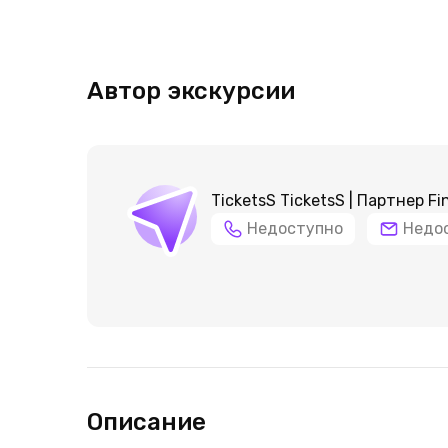
Автор экскурсии
TicketsS TicketsS | Партнер Fi
Недоступно
Недо
Описание