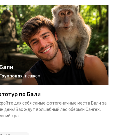
Бали
Бали
Групповая
,
пешком
Группо
тотур по Бали
Восточн
кройте для себя самые фотогеничные места Бали за
Погрузитес
н день! Вас ждут волшебный лес обезьян Сангех,
увлекатель
вний хра...
самые живо