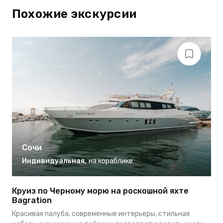
Похожие экскурсии
Сочи
Индивидуальная
,
на кораблике
Круиз по Черному морю на роскошной яхте
К
Bagration
Н
Красивая палуба, современные интерьеры, стильная
с