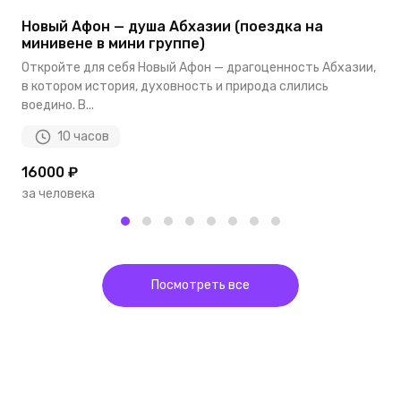
Новый Афон — душа Абхазии (поездка на
П
минивене в мини группе)
Я
Откройте для себя Новый Афон — драгоценность Абхазии,
у
в котором история, духовность и природа слились
л
воедино. В...
10 часов
16000 ₽
1
за человека
з
Посмотреть все