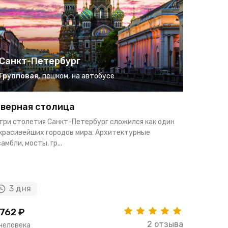
Санкт-Петербург
Санкт
Групповая
,
пешком
,
на автобусе
Группо
верная столица
Петербу
 три столетия Санкт-Петербург сложился как один
Узнайте Са
 красивейших городов мира. Архитектурные
Карелию за
амбли, мосты, гр...
тур. Вам ос
3 дня
5 дн
762 ₽
24957 ₽
2 отзыва
 человека
за человек