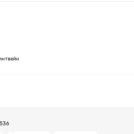
а
линтвейн
 536