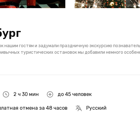
бург
рок нашим гостям и задумали праздничную экскурсию познавател
 привычных туристических остановок мы добавили немного особен
2 ч 30 мин
до 45 человек
платная отмена за 48 часов
Русский