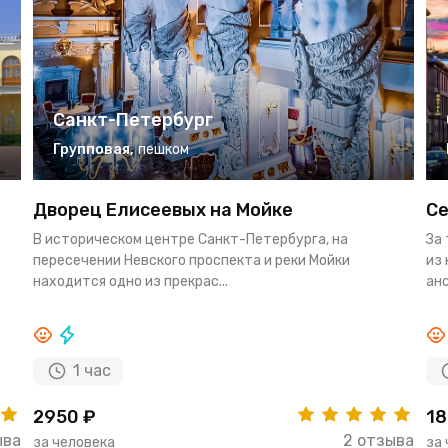
Санкт-Петербург
Групповая
,
пешком
Дворец Елисеевых на Мойке
Се
В историческом центре Санкт-Петербурга, на
За
пересечении Невского проспекта и реки Мойки
из
находится одно из прекрас...
анс
1 час
2950 ₽
18
ыва
2 отзыва
за человека
за