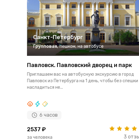
Санкт-Петербург
Групповая
,
пешком
,
на автобусе
Павловск. Павловский дворец и парк
Приглашаем вас на автобусную экскурсию в город
Павловск из Петербурга на 1 день, чтобы без спешки
насладиться не...
6 часов
2537 ₽
3 отз
за человека