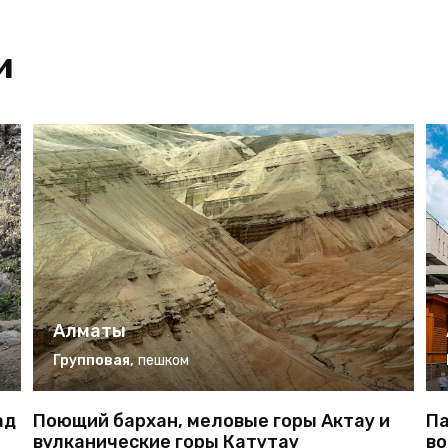
и
Алматы
Групповая
,
пешком
ад
Поющий бархан, меловые горы Актау и
Па
вулканические горы Катутау
во