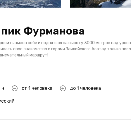
 пик Фурманова
бросить вызов себе и подняться на высоту 3000 метров над уров
чивать свое знакомство с горами Заилийского Алатау только пое
 замечательный маршрут!
 ч
от 1 человека
до 1 человека
усский