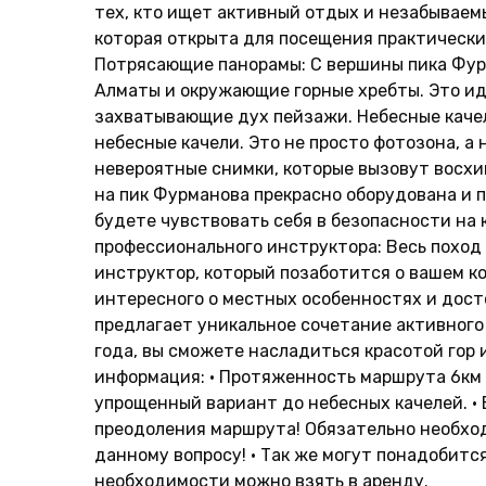
тех, кто ищет активный отдых и незабываем
которая открыта для посещения практически
Потрясающие панорамы: С вершины пика Фур
Алматы и окружающие горные хребты. Это ид
захватывающие дух пейзажи. Небесные качел
небесные качели. Это не просто фотозона, 
невероятные снимки, которые вызовут восхи
на пик Фурманова прекрасно оборудована и 
будете чувствовать себя в безопасности на
профессионального инструктора: Весь похо
инструктор, который позаботится о вашем к
интересного о местных особенностях и дост
предлагает уникальное сочетание активного
года, вы сможете насладиться красотой гор 
информация: • Протяженность маршрута 6км (
упрощенный вариант до небесных качелей. •
преодоления маршрута! Обязательно необход
данному вопросу! • Так же могут понадобитс
необходимости можно взять в аренду.