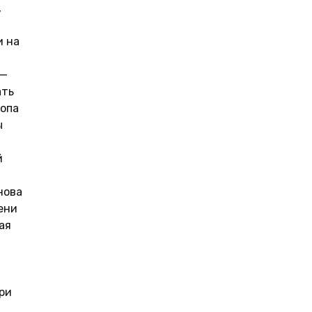
,
и на
 —
ать
ропа
ы
й
нова
ени
ая
при