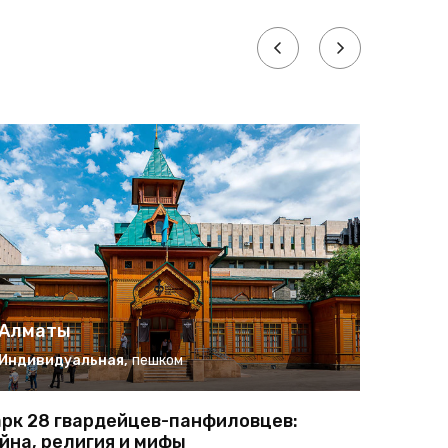
Алматы
Алма
Индивидуальная
,
пешком
Группо
рк 28 гвардейцев-панфиловцев:
Алматы 
йна, религия и мифы
поездка