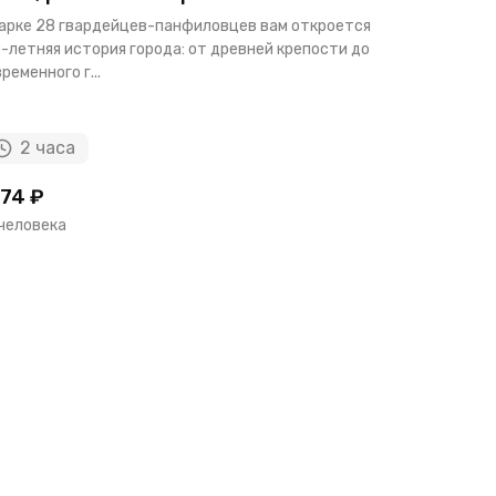
парке 28 гвардейцев-панфиловцев вам откроется
Заворажив
-летняя история города: от древней крепости до
раскинутся
ременного г...
высоты 320
2 часа
4 ча
74 ₽
3455 ₽
 человека
за человек