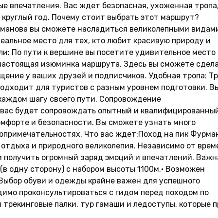
ые впечатления. Вас ждет безопасная, ухоженная тропа
 круглый год. Почему стоит выбрать этот маршрут?
манова вы сможете насладиться великолепными видам
еальное место для тех, кто любит красивую природу и
и: По пути к вершине вы посетите удивительное место
а настоящая изюминка маршрута. Здесь вы сможете сдел
щение у ваших друзей и подписчиков. Удобная тропа: Т
подходит для туристов с разным уровнем подготовки. В
 каждом шагу своего пути. Сопровождение
д вас будет сопровождать опытный и квалифицированны
омфорте и безопасности. Вы сможете узнать много
опримечательностях. Что вас ждет:Поход на пик Фурма
 отдыха и природного великолепия. Независимо от врем
и получить огромный заряд эмоций и впечатлений. Важн
в одну сторону) с набором высоты 1100м.• Возможен
 Выбор обуви и одежды крайне важен для успешного
имо проконсультироваться с гидом перед походом по
я трекинговые палки, тур гамаши и ледоступы, которые 