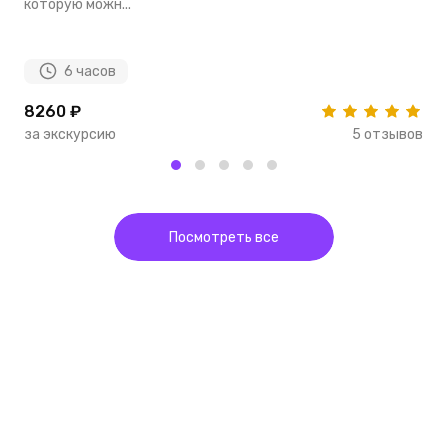
которую можн...
по
6 часов
8260 ₽
4
за экскурсию
5 отзывов
з
Посмотреть все