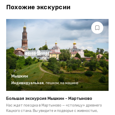
Похожие экскурсии
Мышкин
Индивидуальная
,
пешком
,
на машине
Большая экскурсия Мышкин - Мартыново
О
Нас ждет поездка в Мартыново — «столицу» древнего
В
Кацкого стана. Вы увидите и подворье с живностью,
в