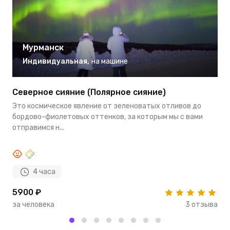
Мурманск
Индивидуальная
,
на машине
Северное сияние (Полярное сияние)
Н
Это космическое явление от зеленоватых отливов до
К
бордово-фиолетовых оттенков, за которым мы с вами
э
отправимся н...
п
4 часа
5900 ₽
6
за человека
3 отзыва
з