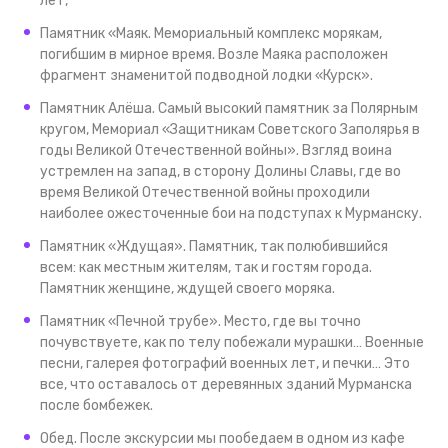
лет,
Памятник «Маяк. Мемориальный комплекс морякам,
погибшим в мирное время. Возле Маяка расположен
фрагмент знаменитой подводной лодки «Курск».
Памятник Алёша. Самый высокий памятник за Полярным
кругом, Мемориал «Защитникам Советского Заполярья в
годы Великой Отечественной войны». Взгляд воина
устремлен на запад, в сторону Долины Славы, где во
время Великой Отечественной войны проходили
наиболее ожесточенные бои на подступах к Мурманску.
Памятник «Ждущая». Памятник, так полюбившийся
всем: как местным жителям, так и гостям города.
Памятник женщине, ждущей своего моряка.
Памятник «Печной трубе». Место, где вы точно
почувствуете, как по телу побежали мурашки… Военные
песни, галерея фотографий военных лет, и печки… Это
все, что оставалось от деревянных зданий Мурманска
после бомбежек.
Обед. После экскурсии мы пообедаем в одном из кафе