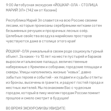
9:00 Автобусная экскурсия «ЙОШКАР-ОЛА – СТОЛИЦА
МАРИЙ ЭЛ» (142 км от Казани)
Республика Марий Эл славится на всю Россию своими
лесами, которые пронизаны серебряными нитками сотен
безымянных речушек и прозрачных лесных озёр.
Целебные свойства воздуха марийских просторов
чувствуются даже в столице этого края!
ЙОШКАР-ОЛА уникальный в своем роде социокультурный
объект. За каких-то 10 лет на месте пустырей и бараков
выросли итальянские палаццо, величественные
набережные с Кремлем и соборами, городские площади и
скверы. Улицы наполнились жизнью "новых", давно
забытых героев и событий - их подвиги и судьбы отлиты
из бронзы, высечены в граните, и радуют гостей города и
местных жителей. Мы познакомим Вас с чудесным
городом, который в пику многим городам России помнит
прошлое и смело смотрит в будущее!
ВО ВРЕМЯ ЭКСКУРСИИ ВЫ УВИДИТЕ: