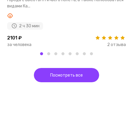
ва
видами Ка...
2 ч 30 мин
2101 ₽
4
за человека
2 отзыва
з
Посмотреть все