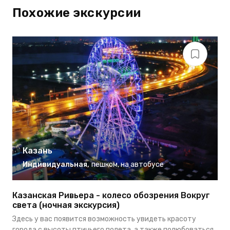
Похожие экскурсии
Казань
Индивидуальная
,
пешком
,
на автобусе
Казанская Ривьера - колесо обозрения Вокруг
Э
света (ночная экскурсия)
В
Здесь у вас появится возможность увидеть красоту
н
города с высоты птичьего полета, а также полюбоваться