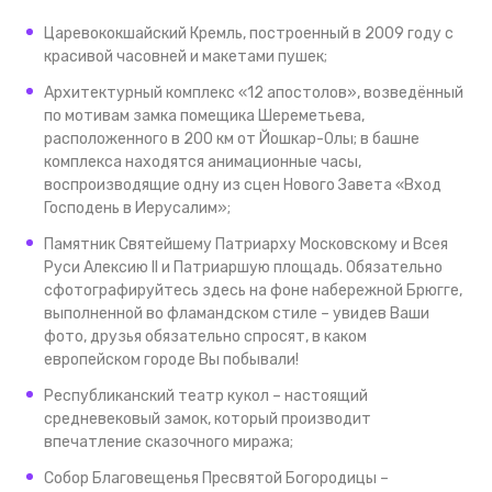
Царевококшайский Кремль, построенный в 2009 году с
красивой часовней и макетами пушек;
Архитектурный комплекс «12 апостолов», возведённый
по мотивам замка помещика Шереметьева,
расположенного в 200 км от Йошкар-Олы; в башне
комплекса находятся анимационные часы,
воспроизводящие одну из сцен Нового Завета «Вход
Господень в Иерусалим»;
Памятник Святейшему Патриарху Московскому и Всея
Руси Алексию II и Патриаршую площадь. Обязательно
сфотографируйтесь здесь на фоне набережной Брюгге,
выполненной во фламандском стиле – увидев Ваши
фото, друзья обязательно спросят, в каком
европейском городе Вы побывали!
Республиканский театр кукол – настоящий
средневековый замок, который производит
впечатление сказочного миража;
Собор Благовещенья Пресвятой Богородицы –