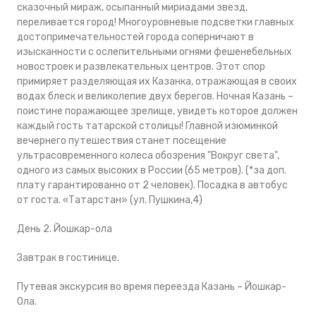
сказочный мираж, осыпанный мириадами звезд,
переливается город! Многоуровневые подсветки главных
достопримечательностей города соперничают в
изысканности с ослепительными огнями фешенебельных
новостроек и развлекательных центров. Этот спор
примиряет разделяющая их Казанка, отражающая в своих
водах блеск и великолепие двух берегов. Ночная Казань –
поистине поражающее зрелище, увидеть которое должен
каждый гость татарской столицы! Главной изюминкой
вечернего путешествия станет посещение
ультрасовременного колеса обозрения "Вокруг света",
одного из самых высоких в России (65 метров). (*за доп.
плату гарантированно от 2 человек). Посадка в автобус
от госта. «Татарстан» (ул. Пушкина,4)
День 2. Йошкар-ола
Завтрак в гостинице.
Путевая экскурсия во время переезда Казань – Йошкар-
Ола.