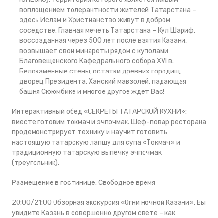
воплощением толерантности жителей Татарстана –
здесь Ислам и Христианство живут в добром
соседстве. Главная мечеть Татарстана – Кул Шариф,
воссозданная через 500 лет после взятия Казани,
возвышает свои минареты рядом с куполами
Благовещенского Кафедрального собора XVI в.
Белокаменные стены, остатки древних городищ,
дворец Президента, Ханский мавзолей, падающая
башня Сююмбике и многое другое ждет Вас!
Интерактивный обед «СЕКРЕТЫ ТАТАРСКОЙ КУХНИ»:
вместе готовим токмач и эчпочмак. Шеф-повар ресторана
продемонстрирует технику и научит готовить
настоящую татарскую лапшу для супа «Токмач» и
традиционную татарскую выпечку эчпочмак
(треугольник).
Размещение в гостинице. Свободное время
20:00/21:00 Обзорная экскурсия «Огни ночной Казани». Вы
увидите Казань в совершенно другом свете – как