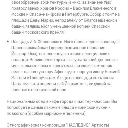
своеобразный архитектурный микс из знаменитых
православных храмов России – Василия Блаженного в
Москве и Спаса-на-Крови в Петербурге. Собор стоит на
площади Девы Марии, неподалёку от Благовещенской
башни, являющейся уменьшенной копией Спасской
башни Московского Кремля;
Площадь И.А. Оболенского-Ноготкова, первого воеводы
Царевококшайская (дореволюционное название
Йошкар-Олы), выполненную в стиле венецианских
палаццо. Великолепие архитектуры зданий дополняют
музыкальные часы с трогательным сюжетом: ослик
везёт на святую гору Афон чудотворную икону Божией
Матери «Троеручица». А еще на площади есть копия
Царь-пушки, и знаменитый Йошкин кот, сидящий на
лавочке в поэтической позе.
Национальный обед в кафе города с мастер-классом: Вы
попробуете самые лакомые блюда марийской кухни –
подкоголи (особые марийские пельмени).
Этнографическая композиция "НАСЛЕДИЕ". Артисты