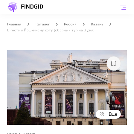
Главная
Каталог
Россия
Казань
В гости к Йошкиному коту (сборный тур на 3 дня)
Еще