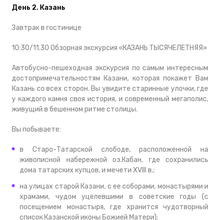
День 2. Казань
Завтрак в гостинице
10:30/11.30 Обзорная экскурсия «КАЗАНЬ ТЫСЯЧЕЛЕТНЯЯ»
Автобусно-пешеходная экскурсия по самым интересным
достопримечательностям Казани, которая покажет Вам
Казань со всех сторон. Вы увидите старинные улочки, где
у каждого камня своя история, и современный мегаполис,
живущий в бешенном ритме столицы.
Вы побываете:
в Старо-Татарской слободе, расположенной на
живописной набережной оз.Кабан, где сохранились
дома татарских купцов, и мечети XVIII в.;
на улицах старой Казани, с ее соборами, монастырями и
храмами, чудом уцелевшими в советские годы (с
посещением монастыря, где хранится чудотворный
список Казанской иконы Божией Матери);