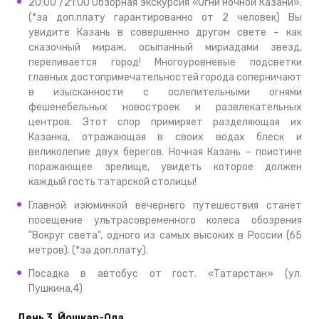
20:00 /21:00 Обзорная экскурсия «Огни ночной Казани».
(*за доп.плату гарантированно от 2 человек) Вы
увидите Казань в совершенно другом свете – как
сказочный мираж, осыпанный мириадами звезд,
переливается город! Многоуровневые подсветки
главных достопримечательностей города соперничают
в изысканности с ослепительными огнями
фешенебельных новостроек и развлекательных
центров. Этот спор примиряет разделяющая их
Казанка, отражающая в своих водах блеск и
великолепие двух берегов. Ночная Казань – поистине
поражающее зрелище, увидеть которое должен
каждый гость татарской столицы!
Главной изюминкой вечернего путешествия станет
посещение ультрасовременного колеса обозрения
"Вокруг света", одного из самых высоких в России (65
метров). (*за доп.плату).
Посадка в автобус от гост. «Татарстан» (ул.
Пушкина,4)
День 3. Йошкар-Ола