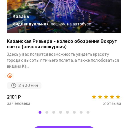
Казань
Индивидуальная
,
пешком
,
на автобусе
Казанская Ривьера - колесо обозрения Вокруг
Э
света (ночная экскурсия)
В
Здесь у вас появится возможность увидеть красоту
н
города с высоты птичьего полета, а также полюбоваться
ва
видами Ка...
2 ч 30 мин
2101 ₽
4
за человека
2 отзыва
з