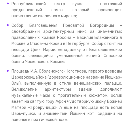
Республиканский театр кукол – настоящий
средневековый замок, который производит
впечатление сказочного миража;
Собор Благовещенья Пресвятой Богородицы –
своеобразный архитектурный микс из знаменитых
православных храмов России – Василия Блаженного в
Москве и Спаса-на-Крови в Петербурге. Собор стоит на
площади Девы Марии, неподалёку от Благовещенской
башни, являющейся уменьшенной копией Спасской
башни Московского Кремля;
Площадь И.А. Оболенского-Ноготкова, первого воеводы
Царевококшайска (дореволюционное название Йошкар-
Олы), выполненную в стиле венецианских палаццо.
Великолепие архитектуры зданий дополняют
музыкальные часы с трогательным сюжетом: ослик
везёт на святую гору Афон чудотворную икону Божией
Матери «Троеручица». А еще на площади есть копия
Царь-пушки, и знаменитый Йошкин кот, сидящий на
лавочке в поэтической позе.