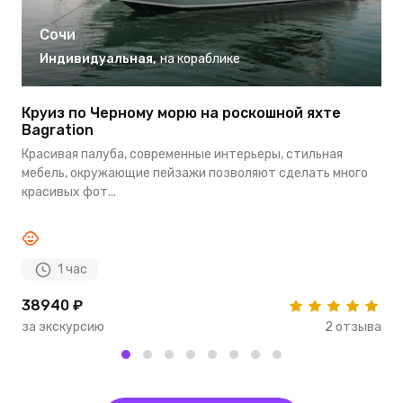
Сочи
Индивидуальная
,
на кораблике
Круиз по Черному морю на роскошной яхте
К
Bagration
Н
Красивая палуба, современные интерьеры, стильная
с
мебель, окружающие пейзажи позволяют сделать много
д
красивых фот...
1 час
38940 ₽
5
за экскурсию
2 отзыва
з