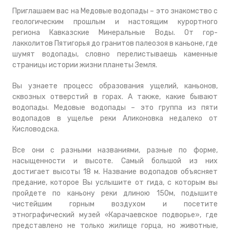
Приглашаем вас на Медовые водопады – это знакомство с
геологическим прошлым и настоящим курортного
региона Кавказские Минеральные Воды. От гор-
лакколитов Пятигорья до гранитов палеозоя в каньоне, где
шумят водопады, словно перелистываешь каменные
страницы истории жизни планеты Земля.
Вы узнаете процесс образования ущелий, каньонов,
сквозных отверстий в горах. А также, какие бывают
водопады. Медовые водопады – это группа из пяти
водопадов в ущелье реки Аликоновка недалеко от
Кисловодска.
Все они с разными названиями, разные по форме,
насыщенности и высоте. Самый большой из них
достигает высоты 18 м. Название водопадов объясняет
предание, которое Вы услышите от гида, с которым вы
пройдете по каньону реки длиною 150м, подышите
чистейшим горным воздухом и посетите
этнографический музей «Карачаевское подворье», где
представлено не только жилище горца, но животные,