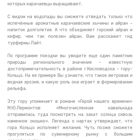
которых карачаевцы выращивают.
С видом на водопады вы сможете отведать только что
испечённые ароматные карачаевские хычины и айран –
напиток долголетия. А что объединяет горский айран и
кефир, чем так полезен айран, Вам расскажет гид
турфирмы Лайт.
По программе поездки вы увидите еще один памятник
природы регионального значения – известную
достопримечательность в районе г.Кисловодска – гору-
Кольцо. На ее примере Вы узнаете, что такое ветровая и
водная эрозия, и какую роль она играет в формировании
рельефа.
Эту гору упоминает в романе «Герой нашего времени»
М.Ю.Лермонтов:
«Многочисленная кавалькада
отправилась туда посмотреть на закат солнца сквозь
каменное окошко».
Легенда о нартах утверждает, что
гора Кольцо исполняет желания. Чуть позже сможете
прогуляться по сувенирному рынку с большим