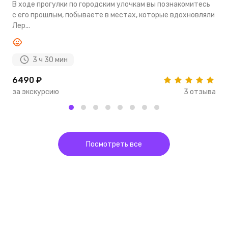
В ходе прогулки по городским улочкам вы познакомитесь
П
с его прошлым, побываете в местах, которые вдохновляли
о
Лер...
3 ч 30 мин
6490 ₽
5
за экскурсию
3 отзыва
з
Посмотреть все