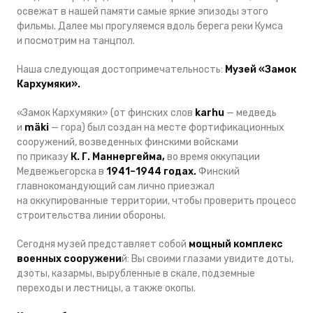
освежат в нашей памяти самые яркие эпизоды этого
фильмы. Далее мы прогуляемся вдоль берега реки Кумса
и посмотрим на танцпол.
Наша следующая достопримечательность:
Музей «Замок
Кархумяки».
«Замок Кархумяки» (от финских слов
karhu
— медведь
и
mäki
— гора) был создан на месте фортификационных
сооружений, возведенных финскими войсками
по приказу
К. Г. Маннергейма,
во время оккупации
Медвежьегорска в
1941–1944 годах.
Финский
главнокомандующий сам лично приезжал
на оккупированные территории, чтобы проверить процесс
строительства линии обороны.
Сегодня музей представляет собой
мощный комплекс
военных сооружени
й: Вы своими глазами увидите доты,
дзоты, казармы, вырубленные в скале, подземные
переходы и лестницы, а также окопы.