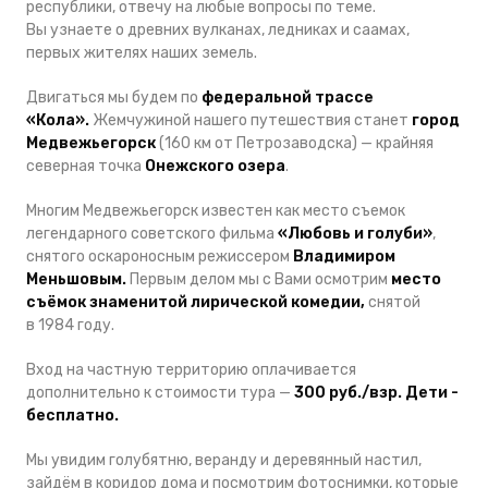
республики, отвечу на любые вопросы по теме.
Вы узнаете о древних вулканах, ледниках и саамах,
первых жителях наших земель.
Двигаться мы будем по
федеральной трассе
«Кола».
Жемчужиной нашего путешествия станет
город
Медвежьегорск
(160 км от Петрозаводска) — крайняя
северная точка
Онежского озера
.
Многим Медвежьегорск известен как место съемок
легендарного советского фильма
«Любовь и голуби»
,
снятого оскароносным режиссером
Владимиром
Меньшовым.
Первым делом мы с Вами осмотрим
место
съёмок знаменитой лирической комедии,
снятой
в 1984 году.
Вход на частную территорию оплачивается
дополнительно к стоимости тура —
300 руб./взр. Дети -
бесплатно.
Мы увидим голубятню, веранду и деревянный настил,
зайдём в коридор дома и посмотрим фотоснимки, которые