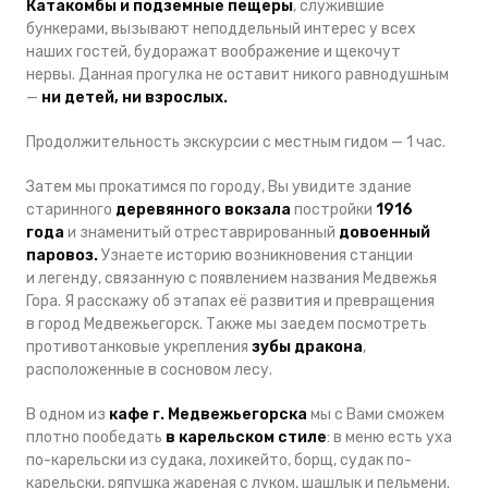
Катакомбы и подземные пещеры
, служившие
бункерами, вызывают неподдельный интерес у всех
наших гостей, будоражат воображение и щекочут
нервы. Данная прогулка не оставит никого равнодушным
—
ни детей, ни взрослых.
Продолжительность экскурсии с местным гидом — 1 час.
Затем мы прокатимся по городу, Вы увидите здание
старинного
деревянного вокзала
постройки
1916
года
и знаменитый отреставрированный
довоенный
паровоз.
Узнаете историю возникновения станции
и легенду, связанную с появлением названия Медвежья
Гора. Я расскажу об этапах её развития и превращения
в город Медвежьегорск. Также мы заедем посмотреть
противотанковые укрепления
зубы дракона
,
расположенные в сосновом лесу.
В одном из
кафе г. Медвежьегорска
мы с Вами сможем
плотно пообедать
в карельском стиле
: в меню есть уха
по-карельски из судака, лохикейто, борщ, судак по-
карельски, ряпушка жареная с луком, шашлык и пельмени.