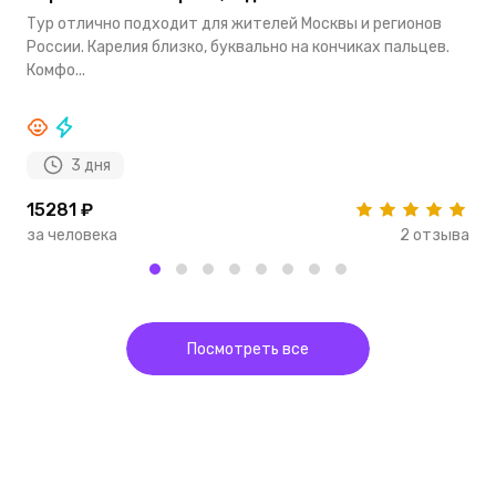
Тур отлично подходит для жителей Москвы и регионов
П
России. Карелия близко, буквально на кончиках пальцев.
з
Комфо...
о
3 дня
15281 ₽
1
за человека
2 отзыва
з
Посмотреть все