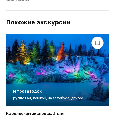
Похожие экскурсии
Петрозаводск
Групповая
,
пешком
,
на автобусе
,
другое
Карельский экспресс, 3 дня
К