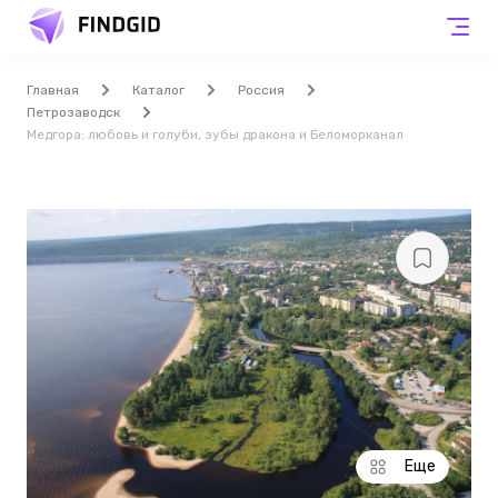
Главная
Каталог
Россия
Петрозаводск
Медгора: любовь и голуби, зубы дракона и Беломорканал
Еще