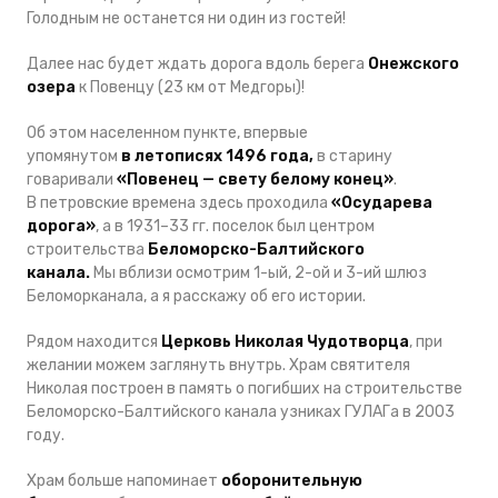
Голодным не останется ни один из гостей!
Далее нас будет ждать дорога вдоль берега
Онежского
озера
к Повенцу (23 км от Медгоры)!
Об этом населенном пункте, впервые
упомянутом
в летописях 1496 года,
в старину
говаривали
«Повенец — свету белому конец»
.
В петровские времена здесь проходила
«Осударева
дорога»
, а в 1931–33 гг. поселок был центром
строительства
Беломорско-Балтийского
канала.
Мы вблизи осмотрим 1-ый, 2-ой и 3-ий шлюз
Беломорканала, а я расскажу об его истории.
Рядом находится
Церковь Николая Чудотворца
, при
желании можем заглянуть внутрь. Храм святителя
Николая построен в память о погибших на строительстве
Беломорско-Балтийского канала узниках ГУЛАГа в 2003
году.
Храм больше напоминает
оборонительную