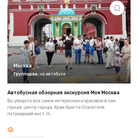
Москва
Групповая
,
на автобусе
Автобусная обзорная экскурсия Моя Москва
И
Вы увидите все самое интересное и красивое в нам
М
городе: центр города, Храм Христа Спасителя,
с
патриарший мост, Н...
р