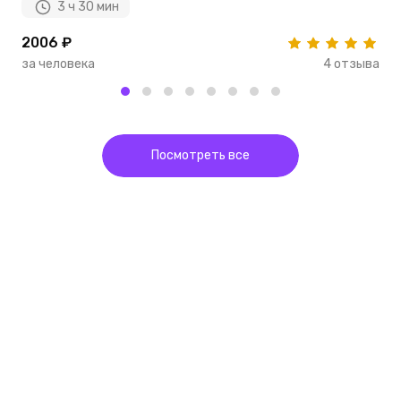
3 ч 30 мин
2006 ₽
1
за человека
4 отзыва
з
Посмотреть все