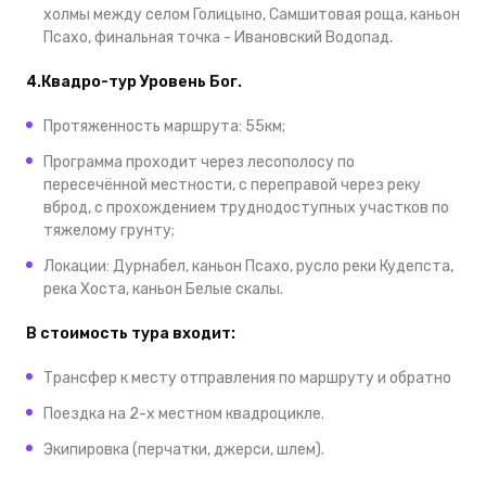
холмы между селом Голицыно, Самшитовая роща, каньон
Псахо, финальная точка - Ивановский Водопад.
4.Квадро-тур Уровень Бог.
Протяженность маршрута: 55км;
Программа проходит через лесополосу по
пересечённой местности, с переправой через реку
вброд, с прохождением труднодоступных участков по
тяжелому грунту;
Локации: Дурнабел, каньон Псахо, русло реки Кудепста,
река Хоста, каньон Белые скалы.
В стоимость тура входит:
Трансфер к месту отправления по маршруту и обратно
Поездка на 2-х местном квадроцикле.
Экипировка (перчатки, джерси, шлем).