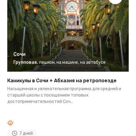
Сочи
Групповая
,
пешком
,
на машине
,
на автобусе
Каникулы в Сочи + Абхазия на ретропоезде
И
м
Насыщенная и увлекательная программа для средней и
Л
старшей школы с посещением топовых
п
достопримечательностей Соч...
в
7 дней