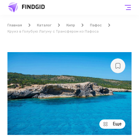
Главная
Каталог
Кипр
Пафос
Круиз в Голубую Лагуну с Трансфером из Пафоса
Еще