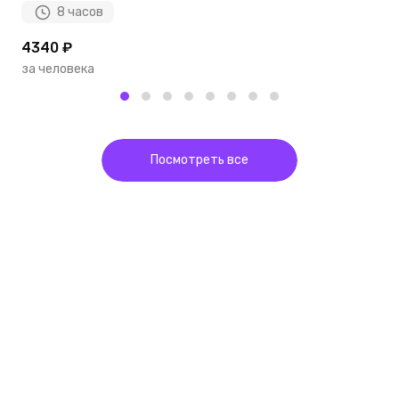
8 часов
4340 ₽
6
за человека
з
Посмотреть все