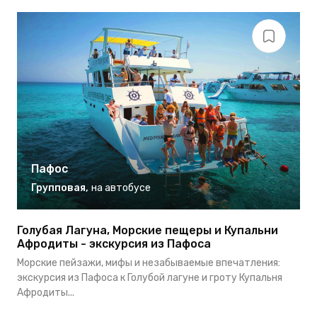
Пафос
Групповая
,
на автобусе
Голубая Лагуна, Морские пещеры и Купальни
Г
Афродиты - экскурсия из Пафоса
д
Морские пейзажи, мифы и незабываемые впечатления:
О
экскурсия из Пафоса к Голубой лагуне и гроту Купальня
П
Афродиты...
п