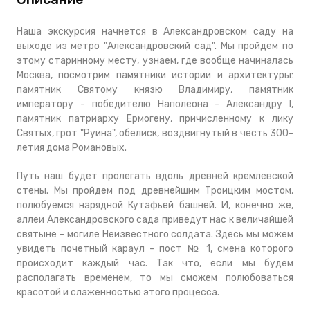
Наша экскурсия начнется в Александровском саду на
выходе из метро "Александровский сад". Мы пройдем по
этому старинному месту, узнаем, где вообще начиналась
Москва, посмотрим памятники истории и архитектуры:
памятник Святому князю Владимиру, памятник
императору - победителю Наполеона - Александру I,
памятник патриарху Ермогену, причисленному к лику
Святых, грот "Руина", обелиск, воздвигнутый в честь 300-
летия дома Романовых.
Путь наш будет пролегать вдоль древней кремлевской
стены. Мы пройдем под древнейшим Троицким мостом,
полюбуемся нарядной Кутафьей башней. И, конечно же,
аллеи Александровского сада приведут нас к величайшей
святыне - могиле Неизвестного солдата. Здесь мы можем
увидеть почетный караул - пост № 1, смена которого
происходит каждый час. Так что, если мы будем
располагать временем, то мы сможем полюбоваться
красотой и слаженностью этого процесса.