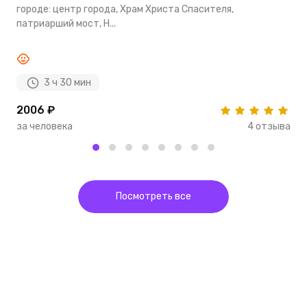
городе: центр города, Храм Христа Спасителя,
п
патриарший мост, Н...
м
3 ч 30 мин
2006 ₽
1
за человека
4 отзыва
з
Посмотреть все