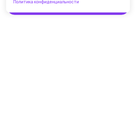
Политика конфиденциальности
Забронировать
Помощник FindGid
F.A.Q. для Гида
Основные принципы работы
с cервисом FindGid