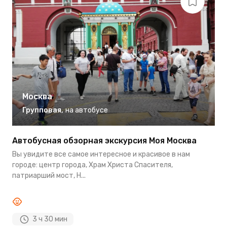
Москва
Групповая
,
на автобусе
Автобусная обзорная экскурсия Моя Москва
И
Вы увидите все самое интересное и красивое в нам
М
городе: центр города, Храм Христа Спасителя,
с
патриарший мост, Н...
р
3 ч 30 мин