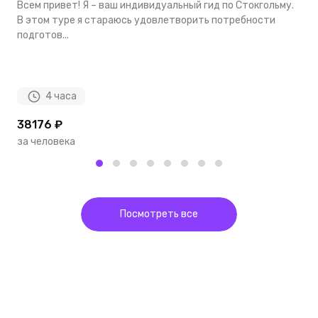
Всем привет! Я – ваш индивидуальный гид по Стокгольму.
В
В этом туре я стараюсь удовлетворить потребности
с
подготов...
в
4 часа
38176 ₽
4
за человека
з
Посмотреть все