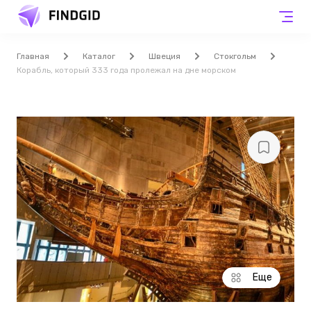
Главная
Каталог
Швеция
Стокгольм
Корабль, который 333 года пролежал на дне морском
Еще