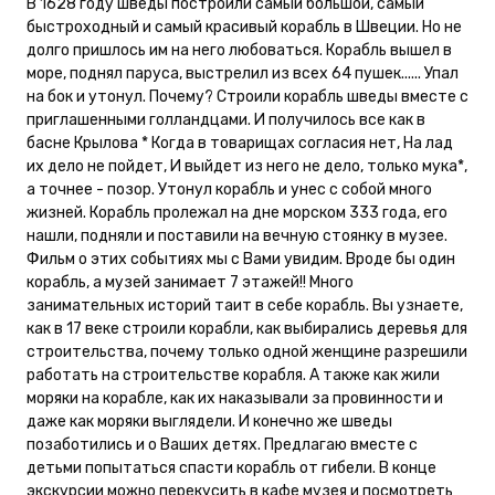
В 1628 году шведы построили самый большой, самый
быстроходный и самый красивый корабль в Швеции. Но не
долго пришлось им на него любоваться. Корабль вышел в
море, поднял паруса, выстрелил из всех 64 пушек...... Упал
на бок и утонул. Почему? Строили корабль шведы вместе с
приглашенными голландцами. И получилось все как в
басне Крылова * Когда в товарищах согласия нет, На лад
их дело не пойдет, И выйдет из него не дело, только мука*,
а точнее - позор. Утонул корабль и унес с собой много
жизней. Корабль пролежал на дне морском 333 года, его
нашли, подняли и поставили на вечную стоянку в музее.
Фильм о этих событиях мы с Вами увидим. Вроде бы один
корабль, а музей занимает 7 этажей!! Много
занимательных историй таит в себе корабль. Вы узнаете,
как в 17 веке строили корабли, как выбирались деревья для
строительства, почему только одной женщине разрешили
работать на строительстве корабля. А также как жили
моряки на корабле, как их наказывали за провинности и
даже как моряки выглядели. И конечно же шведы
позаботились и о Ваших детях. Предлагаю вместе с
детьми попытаться спасти корабль от гибели. В конце
экскурсии можно перекусить в кафе музея и посмотреть