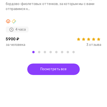
бордово-фиолетовых оттенков, за которым мы с вами
э
отправимся н...
п
4 часа
5900 ₽
6
за человека
3 отзыва
з
Посмотреть все