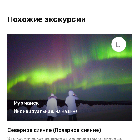
Похожие экскурсии
Мурманск
Индивидуальная
,
на машине
Северное сияние (Полярное сияние)
Н
Это космическое явление от зеленоватых отливов до
К