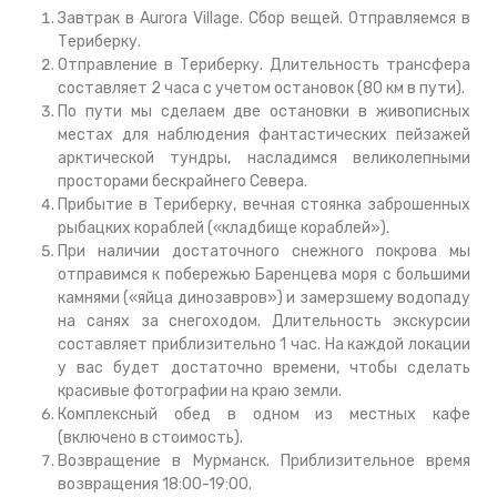
Завтрак в Aurora Village. Сбор вещей. Отправляемся в
Териберку.
Отправление в Териберку. Длительность трансфера
составляет 2 часа с учетом остановок (80 км в пути).
По пути мы сделаем две остановки в живописных
местах для наблюдения фантастических пейзажей
арктической тундры, насладимся великолепными
просторами бескрайнего Севера.
Прибытие в Териберку, вечная стоянка заброшенных
рыбацких кораблей («кладбище кораблей»).
При наличии достаточного снежного покрова мы
отправимся к побережью Баренцева моря с большими
камнями («яйца динозавров») и замерзшему водопаду
на санях за снегоходом. Длительность экскурсии
составляет приблизительно 1 час. На каждой локации
у вас будет достаточно времени, чтобы сделать
красивые фотографии на краю земли.
Комплексный обед в одном из местных кафе
(включено в стоимость).
Возвращение в Мурманск. Приблизительное время
возвращения 18:00-19:00.