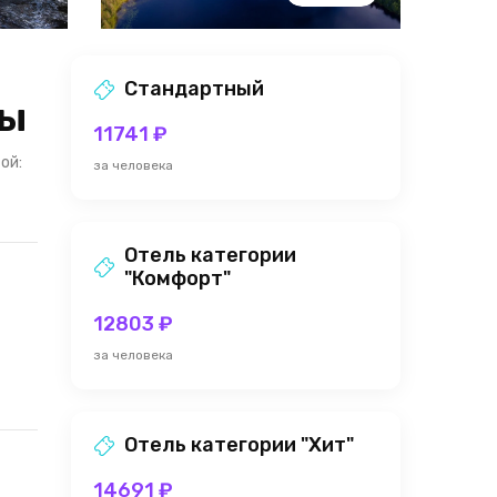
Стандартный
ды
11741 ₽
ой:
за человека
Отель категории
"Комфорт"
12803 ₽
за человека
Отель категории "Хит"
14691 ₽