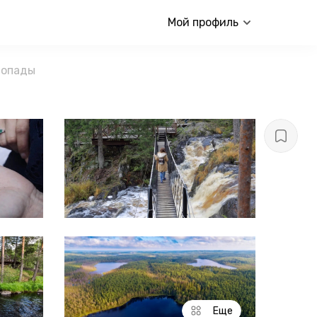
Мой профиль
допады
Еще