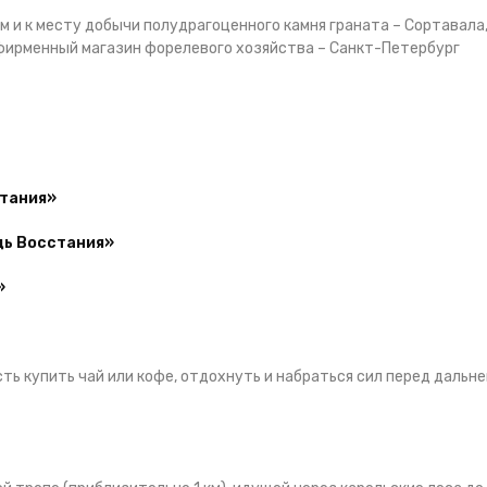
м и к месту добычи полудрагоценного камня граната – Сортавала
 фирменный магазин форелевого хозяйства – Санкт-Петербург
стания»
адь Восстания»
и»
ть купить чай или кофе, отдохнуть и набраться сил перед дальн