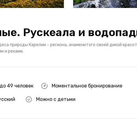
ые. Рускеала и водопа
деса природы Карелии – региона, знаменитого своей дикой красот
и и реками.
до 49 человек
Моментальное бронирование
усский
Можно с детьми