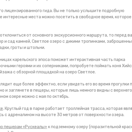
го лицензированного гида. Вы не только услышите подробную
ще интересные места можно посетить в свободное время, которое
и отклониться от основного экскурсионного маршрута, то перед в
р и сад камней, Светлое озеро с дикими тропинками, заброшенны
дки, гроты и штольни.
ницах карельского эпоса поможет интерактивная часть парка
очными героями и их соперниками, попробуете поймать коня Хийс
ейзажа с обзорной площадкой на озеро Светлое.
лядит еще более эффектно, если увидеть его во время прогулки 
 но и заглянете в пещеры, которые лишь немного видны с верхнего
ном озере можно с мая по октябрь.
ке
. Круглый год в парке работает троллейная трасса, которая явл
сь с адреналином на высоте 30 метров от поверхности озера.
по пещерам «Рускеалы»
к подземному озеру (поразительной кра