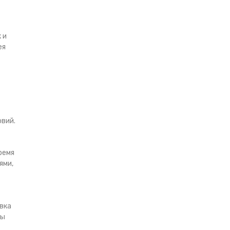
 и
ея
овий.
ремя
ями,
вка
ны