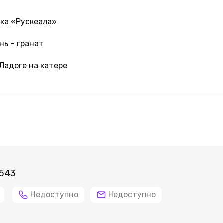
рка «Рускеала»
нь – гранат
Ладоге на катере
 543
Недоступно
Недоступно