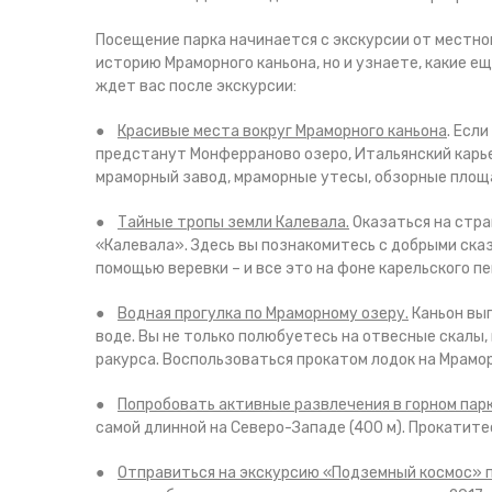
Посещение парка начинается с экскурсии от местно
историю Мраморного каньона, но и узнаете, какие е
ждет вас после экскурсии:
●
Красивые места вокруг Мраморного каньона
. Есл
предстанут Монферраново озеро, Итальянский карье
мраморный завод, мраморные утесы, обзорные площа
●
Тайные тропы земли Калевала.
Оказаться на стра
«Калевала». Здесь вы познакомитесь с добрыми сказ
помощью веревки – и все это на фоне карельского п
●
Водная прогулка по Мраморному озеру.
Каньон выг
воде. Вы не только полюбуетесь на отвесные скалы,
ракурса. Воспользоваться прокатом лодок на Мрамор
●
Попробовать активные развлечения в горном пар
самой длинной на Северо-Западе (400 м). Прокатите
●
Отправиться на экскурсию «Подземный космос» 