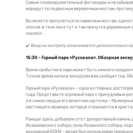
Самые головокружительные фотокадры и незабываем
маршрут по подвесным веревочным мостам, протяну
Вы можете прогуляться по навесным мостам, сделат
эпосов: в тени леса тут и там прячутся деревянны
сказок».
✔️
Вход на экотропу оплачивается дополнительно п
15:30 – Горный парк «Рускеала». Обзорная экск
Время прибытия в парк может быть немного скоррек
Точное время начала экскурсии вам сообщит гид. Общ
Горный парк «Рускеала» – одна из главных достопр
года. Представьте огромный парк с причудливым ре
а в самом сердце его визитная карточка – Мраморны
настоящего мрамора, которые отражаются в кристал
Раньше здесь добывали этот декоративный камень 
Исаакиевского собора, полы Казанского собора, по
московской ВДНХ – везде был использован прекрасн