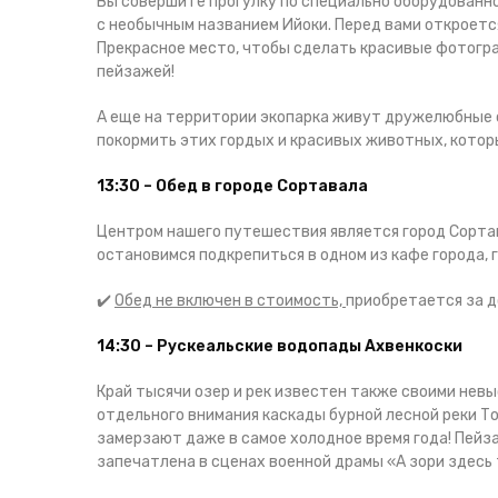
Вы совершите прогулку по специально оборудованной
с необычным названием Ийоки. Перед вами откроет
Прекрасное место, чтобы сделать красивые фотогр
пейзажей!
А еще на территории экопарка живут дружелюбные с
покормить этих гордых и красивых животных, котор
13:30 – Обед в городе Сортавала
Центром нашего путешествия является город Сортав
остановимся подкрепиться в одном из кафе города, 
✔️
Обед не включен в стоимость,
приобретается за д
14:30 – Рускеальские водопады Ахвенкоски
Край тысячи озер и рек известен также своими нев
отдельного внимания каскады бурной лесной реки Т
замерзают даже в самое холодное время года! Пейз
запечатлена в сценах военной драмы «А зори здесь