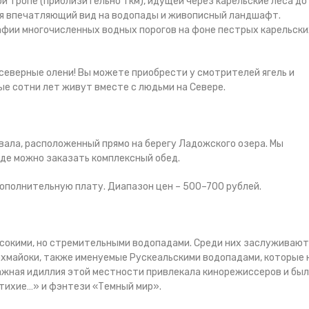
 тропе (приблизительно 1 км), идущей через карельские леса до
ся впечатляющий вид на водопады и живописный ландшафт.
афии многочисленных водных порогов на фоне пестрых карельски
еверные олени! Вы можете приобрести у смотрителей ягель и
ые сотни лет живут вместе с людьми на Севере.
ала, расположенный прямо на берегу Ладожского озера. Мы
где можно заказать комплексный обед.
ополнительную плату. Диапазон цен – 500–700 рублей.
ысокими, но стремительными водопадами. Среди них заслуживают
охмайоки, также именуемые Рускеальскими водопадами, которые 
ажная идиллия этой местности привлекала кинорежиссеров и бы
 тихие…» и фэнтези «Темный мир».