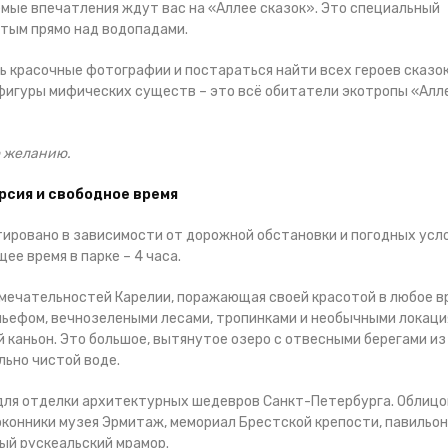
ые впечатления ждут вас на «Аллее сказок». Это специальный
тым прямо над водопадами.
ь красочные фотографии и постараться найти всех героев сказок
е фигуры мифических существ – это всё обитатели экотропы «Алл
о желанию.
урсия и свободное время
тировано в зависимости от дорожной обстановки и погодных усл
ее время в парке – 4 часа.
имечательностей Карелии, поражающая своей красотой в любое в
льефом, вечнозелеными лесами, тропинками и необычными локаци
й каньон. Это большое, вытянутое озеро с отвесными берегами из
ьно чистой воде.
для отделки архитектурных шедевров Санкт-Петербурга. Облицо
доконники музея Эрмитаж, мемориал Брестской крепости, павильо
ый рускеальский мрамор.