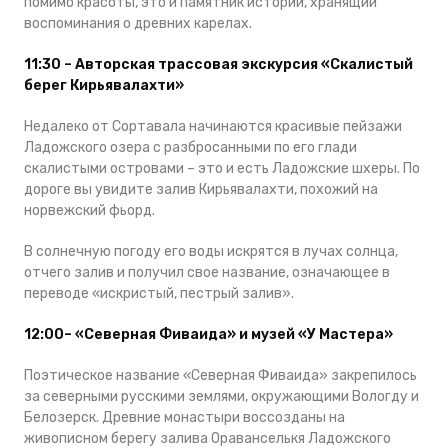
помимо красоты, это и памятник истории, хранящий
воспоминания о древних карелах.
11:30 – Авторская трассовая экскурсия «Скалистый
берег Кирьявалахти»
Недалеко от Сортавала начинаются красивые пейзажи
Ладожского озера с разбросанными по его глади
скалистыми островами – это и есть Ладожские шхеры. По
дороге вы увидите залив Кирьявалахти, похожий на
норвежский фьорд.
В солнечную погоду его воды искрятся в лучах солнца,
отчего залив и получил свое название, означающее в
переводе «искристый, пестрый залив».
12:00– «Северная Фиваида» и музей «У Мастера»
Поэтическое название «Северная Фиваида» закрепилось
за северными русскими землями, окружающими Вологду и
Белозерск. Древние монастыри воссозданы на
живописном берегу залива Ораванселькя Ладожского