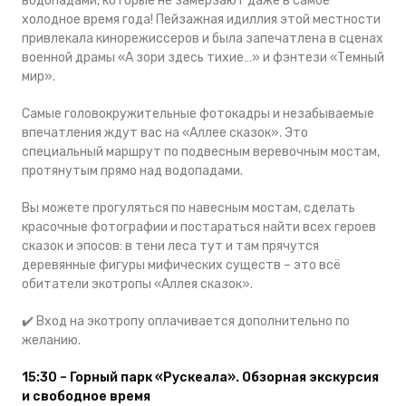
водопадами, которые не замерзают даже в самое
холодное время года! Пейзажная идиллия этой местности
привлекала кинорежиссеров и была запечатлена в сценах
военной драмы «А зори здесь тихие…» и фэнтези «Темный
мир».
Самые головокружительные фотокадры и незабываемые
впечатления ждут вас на «Аллее сказок». Это
специальный маршрут по подвесным веревочным мостам,
протянутым прямо над водопадами.
Вы можете прогуляться по навесным мостам, сделать
красочные фотографии и постараться найти всех героев
сказок и эпосов: в тени леса тут и там прячутся
деревянные фигуры мифических существ – это всё
обитатели экотропы «Аллея сказок».
✔️ Вход на экотропу оплачивается дополнительно по
желанию.
15:30 – Горный парк «Рускеала». Обзорная экскурсия
и свободное время