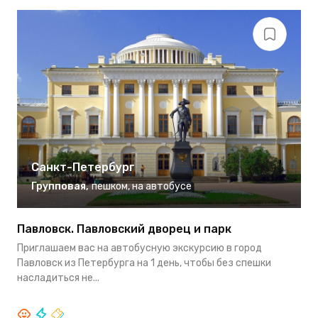
Санкт-Петербург
Групповая
,
пешком
,
на автобусе
Павловск. Павловский дворец и парк
Д
Приглашаем вас на автобусную экскурсию в город
В
Павловск из Петербурга на 1 день, чтобы без спешки
п
насладиться не...
о