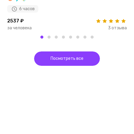
6 часов
2537 ₽
2
за человека
3 отзыва
з
Посмотреть все