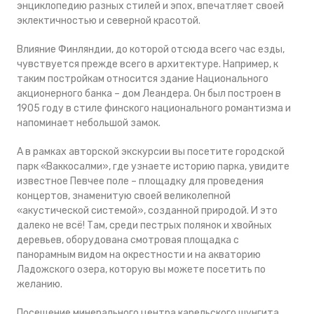
энциклопедию разных стилей и эпох, впечатляет своей
эклектичностью и северной красотой.
Влияние Финляндии, до которой отсюда всего час езды,
чувствуется прежде всего в архитектуре. Например, к
таким постройкам относится здание Национального
акционерного банка – дом Леандера. Он был построен в
1905 году в стиле финского национального романтизма и
напоминает небольшой замок.
А в рамках авторской экскурсии вы посетите городской
парк «Ваккосалми», где узнаете историю парка, увидите
известное Певчее поле – площадку для проведения
концертов, знаменитую своей великолепной
«акустической системой», созданной природой. И это
далеко не всё! Там, среди пестрых полянок и хвойных
деревьев, оборудована смотровая площадка с
панорамным видом на окрестности и на акваторию
Ладожского озера, которую вы можете посетить по
желанию.
Посещение минерального центра карельского шунгита