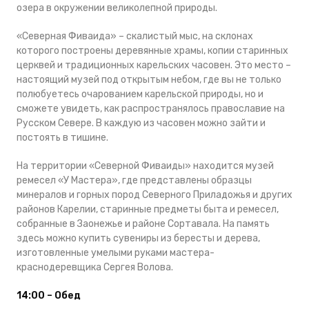
озера в окружении великолепной природы.
«Северная Фиваида» – скалистый мыс, на склонах
которого построены деревянные храмы, копии старинных
церквей и традиционных карельских часовен. Это место –
настоящий музей под открытым небом, где вы не только
полюбуетесь очарованием карельской природы, но и
сможете увидеть, как распространялось православие на
Русском Севере. В каждую из часовен можно зайти и
постоять в тишине.
На территории «Северной Фиваиды» находится музей
ремесел «У Мастера», где представлены образцы
минералов и горных пород Северного Приладожья и других
районов Карелии, старинные предметы быта и ремесел,
собранные в Заонежье и районе Сортавала. На память
здесь можно купить сувениры из бересты и дерева,
изготовленные умелыми руками мастера-
краснодеревщика Сергея Волова.
14:00 – Обед