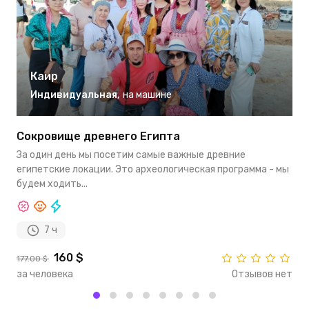
Каир
Индивидуальная
,
на машине
Сокровище древнего Египта
И
Ц
За один день мы посетим самые важные древние
А
египетские локации. Это археологическая программа - мы
п
будем ходить...
к
7 ч
160 $
2
177.00 $
за человека
Отзывов нет
з