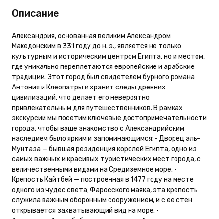
Описание
Александрия, основанная великим Александром
Македонским в 331 году до н. э., является не только
культурным и историческим центром Египта, но и местом,
где уникально переплетаются европейские и арабские
традиции. Этот город был свидетелем бурного романа
Антония и Клеопатры и хранит следы древних
цивилизаций, что делает его невероятно
привлекательным для путешественников. В рамках
экскурсии мы посетим ключевые достопримечательности
города, чтобы ваше знакомство с Александрийским
наследием было ярким и запоминающимся: • Дворец аль-
Мунтаза — бывшая резиденция королей Египта, одно из
самых важных и красивых туристических мест города, с
величественными видами на Средиземное море. •
Крепость Кайтбей — построенная в 1477 году на месте
одного из чудес света, Фаросского маяка, эта крепость
служила важным оборонным сооружением, и с ее стен
открывается захватывающий вид на море. •