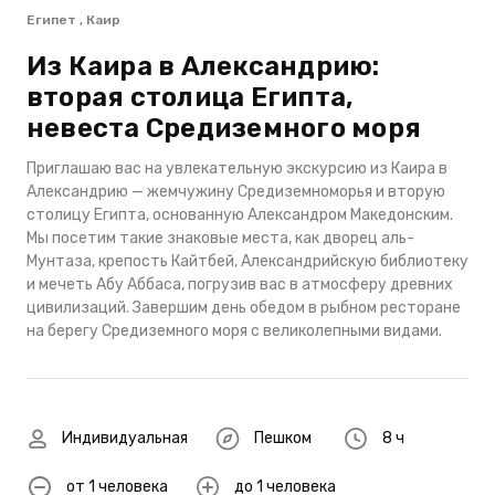
Египет , Каир
Из Каира в Александрию:
вторая столица Египта,
невеста Средиземного моря
Приглашаю вас на увлекательную экскурсию из Каира в
Александрию — жемчужину Средиземноморья и вторую
столицу Египта, основанную Александром Македонским.
Мы посетим такие знаковые места, как дворец аль-
Мунтаза, крепость Кайтбей, Александрийскую библиотеку
и мечеть Абу Аббаса, погрузив вас в атмосферу древних
цивилизаций. Завершим день обедом в рыбном ресторане
на берегу Средиземного моря с великолепными видами.
Индивидуальная
Пешком
8 ч
от 1 человека
до 1 человека