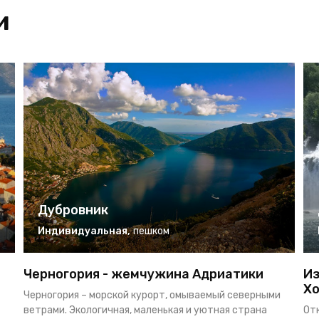
и
Дубровник
Индивидуальная
,
пешком
Черногория - жемчужина Адриатики
Из
Хо
Черногория – морской курорт, омываемый северными
ветрами. Экологичная, маленькая и уютная страна
От