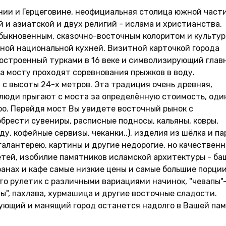
снии и Герцеговине, неофициальная столица южной част
й и азиатской и двух религий - ислама и христианства.
быкновенным, сказочно-восточным колоритом и культур
ной национальной кухней. Визитной карточкой города
 построенный турками в 16 веке и символизирующий глав
на мосту проходят соревнования прыжков в воду.
с высоты 24-х метров. Эта традиция очень древняя,
люди прыгают с моста за определённую стоимость, оди
ро. Перейдя мост Вы увидете восточный рынок с
брести сувениры, расписные подносы, кальяны, ковры,
у, кофейные сервизы, чеканки..), изделия из шёлка и па
галантерею, картины и другие недорогие, но качествен
етей, изобилие памятников исламской архитектуры - ба
оранах и кафе самые низкие цены и самые большие порции
то рулетик с различными вариациями начинок, "чевапы"-
ты", пахлава, хурмашица и другие восточные сладости.
нующий и манящий город останется надолго в Вашей пам