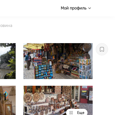
Мой профиль
говина
Еще