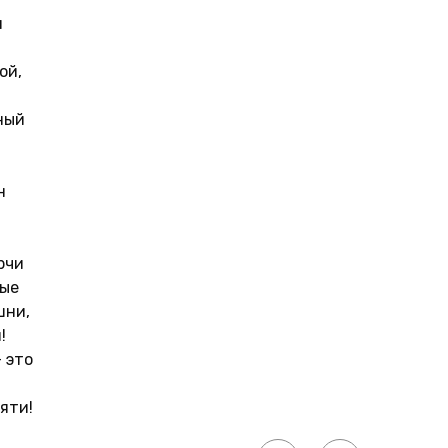
и
ой,
ный
н
рчи
ные
шни,
!
 это
яти!