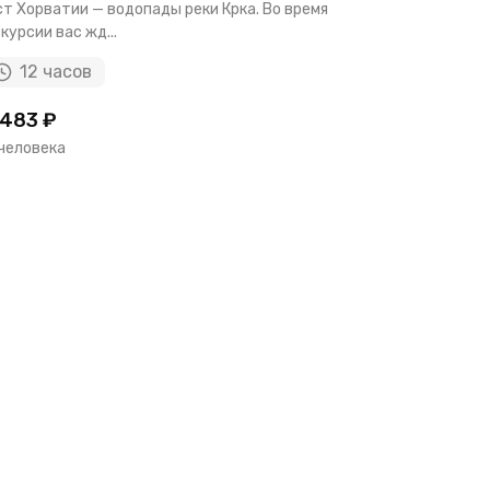
т Хорватии — водопады реки Крка. Во время
Дубровника
курсии вас жд...
национальна
12 часов
6 ча
483 ₽
43382 ₽
 человека
за человек