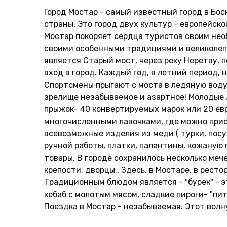
Город Мостар - самый известный город в Бо
страны. Это город двух культур - европейско
Мостар покоряет сердца туристов своим нео
своими особенными традициями и великолеп
является Старый мост, через реку Неретву,
вход в город. Каждый год, в летний период, 
Спортсмены прыгают с моста в ледяную воду 
зрелище незабываемое и азартное! Молодые 
прыжок- 40 конвертируемых марок или 20 ев
многочисленными лавочками, где можно прио
всевозможные изделия из меди ( турки, посуд
ручной работы, платки, палантины, кожаную 
товары. В городе сохранилось несколько меч
крепости, дворцы.. Здесь, в Мостаре, в рест
Традиционным блюдом является - "бурек" - э
кебаб с молотым мясом, сладкие пироги- "пи
Поездка в Мостар - незабываемая. Этот вол