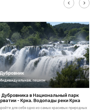
Дубровник
Дубро
Индивидуальная
,
пешком
Индиви
 Дубровника в Национальный парк
Экскурс
рватии - Крка. Водопады реки Крка
плантац
кройте для себя одно из самых красивых природных
Откройте в