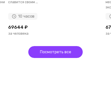
рни
славится своим ...
мес
экс
10 часов
69644 ₽
67
за человека
за
Посмотреть все