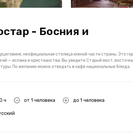
стар - Босния и
Герцеговине, неофициальная столица южной части страны. Это го
игий — ислама и христианства. Вы увидите Старый мост, восточн
ьтуры. По желанию можно отведать в кафе национальные блюда.
0 ч
от 1 человека
до 1 человека
усский