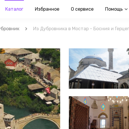
Каталог
Избранное
О сервисе
Помощь
убровник
Из Дубровника в Мостар - Босния и Герце