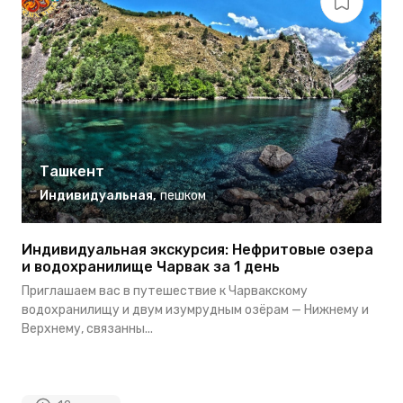
Ташкент
Индивидуальная
,
пешком
Индивидуальная экскурсия: Нефритовые озера
Д
и водохранилище Чарвак за 1 день
Н
Приглашаем вас в путешествие к Чарвакскому
ч
водохранилищу и двум изумрудным озёрам — Нижнему и
м
Верхнему, связанны...