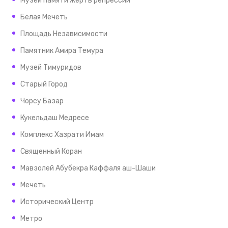
Музей памяти жертв репрессий
Белая Мечеть
Площадь Независимости
Памятник Амира Темура
Музей Тимуридов
Старый Город
Чорсу Базар
Кукельдаш Медресе
Комплекс Хазрати Имам
Священный Коран
Мавзолей Абубекра Каффаля аш-Шаши
Мечеть
Исторический Центр
Метро