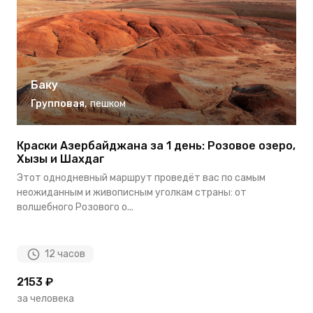
Баку
Групповая
,
пешком
Краски Азербайджана за 1 день: Розовое озеро,
Л
Хызы и Шахдаг
А
Этот однодневный маршрут проведёт вас по самым
П
неожиданным и живописным уголкам страны: от
К
волшебного Розового о...
ц
12 часов
2153 ₽
2
за человека
з