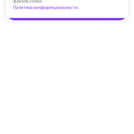
файлов cookie.
Политика конфиденциальности
Забронировать
Помощник FindGid
F.A.Q. для Гида
Основные принципы работы
с cервисом FindGid