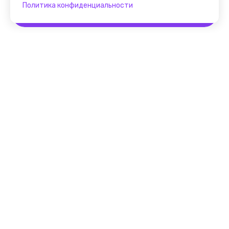
Политика конфиденциальности
Забронировать
Помощник FindGid
F.A.Q. для Гида
Основные принципы работы
с cервисом FindGid