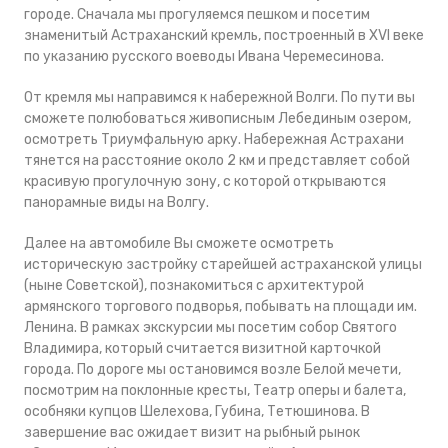
городе. Сначала мы прогуляемся пешком и посетим
знаменитый Астраханский кремль, построенный в XVI веке
по указанию русского воеводы Ивана Черемесинова.
От кремля мы направимся к набережной Волги. По пути вы
сможете полюбоваться живописным Лебединым озером,
осмотреть Триумфальную арку. Набережная Астрахани
тянется на расстояние около 2 км и представляет собой
красивую прогулочную зону, с которой открываются
панорамные виды на Волгу.
Далее на автомобиле Вы сможете осмотреть
историческую застройку старейшей астраханской улицы
(ныне Советской), познакомиться с архитектурой
армянского торгового подворья, побывать на площади им.
Ленина. В рамках экскурсии мы посетим собор Святого
Владимира, который считается визитной карточкой
города. По дороге мы остановимся возле Белой мечети,
посмотрим на поклонные кресты, Театр оперы и балета,
особняки купцов Шелехова, Губина, Тетюшинова. В
завершение вас ожидает визит на рыбный рынок