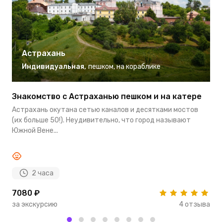
Астрахань
Индивидуальная
,
пешком
,
на кораблике
Знакомство с Астраханью пешком и на катере
Э
О
Астрахань окутана сетью каналов и десятками мостов
С
(их больше 50!). Неудивительно, что город называют
А
Южной Вене...
...
2 часа
7080 ₽
1
за экскурсию
4 отзыва
з