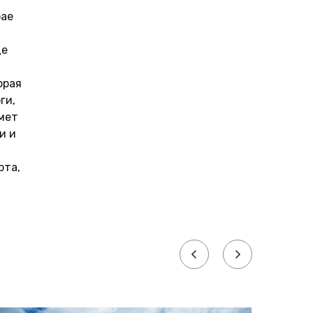
бае
де
орая
ги,
имет
и и
рта,