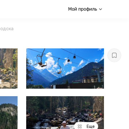
Мой профиль
водска
Еще