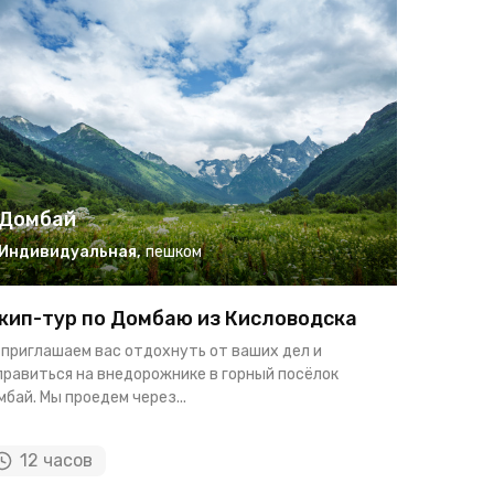
Домбай
Домб
Индивидуальная
,
пешком
Группо
ип-тур по Домбаю из Кисловодска
Сердце 
пещерам
 приглашаем вас отдохнуть от ваших дел и
правиться на внедорожнике в горный посёлок
Счастье не
бай. Мы проедем через...
вместе это
путешествие
12 часов
12 ч