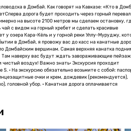
оводска в Домбай. Как говорят на Кавказе: «Кто в Дом
ждетСперва дорога будет проходить через горный перевал
имерно на высоте 2100 метров мы сделаем остановку, г
 чай с видом на горный хребет и сделать красивые
 у озера Кара-Кёль и у горной реки Уллу-Муруджу, кот
ытии в Домбай, я провожу вас до касс на канатные доро
и по Домбайским вершинам. Самая верхняя канатка подн
я. Там наверху вас будут ждать завораживающие пейзаж
и чистый воздух! Важно знать• Экскурсия проходит
S. • На экскурсию обязательно возьмите с собой: паспо
олнцезащитные очки и крем, дождевик (рекомендуется),
), головной убор. • Канатная дорога оплачивается
и