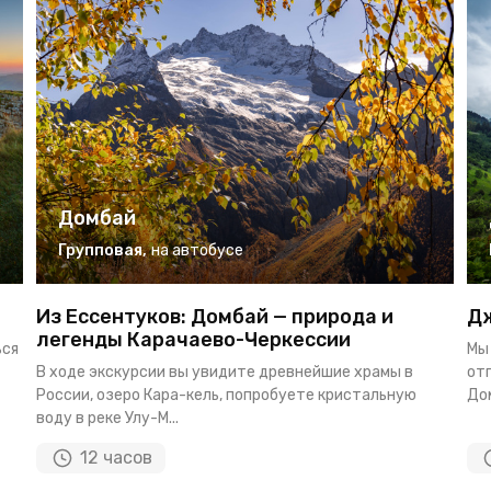
Домбай
Групповая
,
на автобусе
Из Ессентуков: Домбай — природа и
Дж
легенды Карачаево-Черкессии
ься
Мы
В ходе экскурсии вы увидите древнейшие храмы в
от
России, озеро Кара-кель, попробуете кристальную
Дом
воду в реке Улу-М...
12 часов