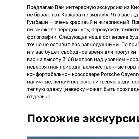
Предлагаю Вам интересную экскурсию из Кисл
не бывал, тот Кавказа не видал!». Что вас 
Гумбаши — очень красивый и живописный. Пр
вы сможете передохнуть, перекусить, выпить
фотографии. Следующая наша остановка будет
точно не оставит вас равнодушными. По приб
и у вас будет свободное время для прогулк
вас на высоту 3168 метров над уровнем мор
невероятная природа, величественные горы 
комфортабельном кроссовере Porsche Cayenne 
наличные, легкий перекус, питьевую воду, с
теплую одежу (наверху может быть прохладно
отдельно.
Похожие экскурси