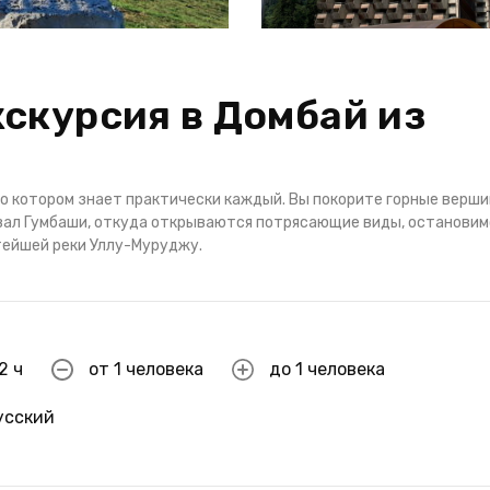
скурсия в Домбай из
 о котором знает практически каждый. Вы покорите горные верши
вал Гумбаши, откуда открываются потрясающие виды, остановим
стейшей реки Уллу-Муруджу.
2 ч
от 1 человека
до 1 человека
усский