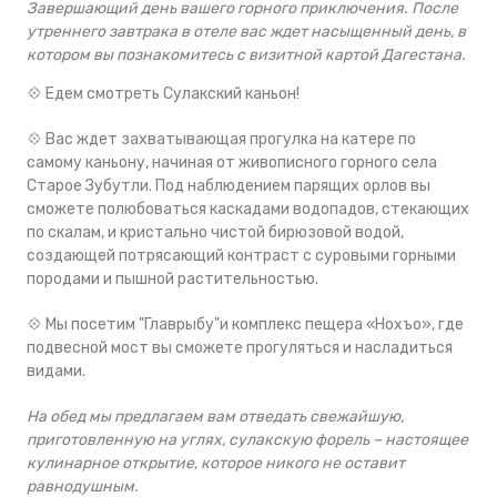
Завершающий день вашего горного приключения.
После
утреннего завтрака в отеле вас ждет насыщенный день, в
котором вы познакомитесь с визитной картой Дагестана.
💠 Едем смотреть Сулакский каньон!
💠 Вас ждет захватывающая прогулка на катере по
самому каньону, начиная от живописного горного села
Старое Зубутли. Под наблюдением парящих орлов вы
сможете полюбоваться каскадами водопадов, стекающих
по скалам, и кристально чистой бирюзовой водой,
создающей потрясающий контраст с суровыми горными
породами и пышной растительностью.
💠 Мы посетим "Главрыбу"и комплекс пещера «Нохъо», где
подвесной мост вы сможете прогуляться и насладиться
видами.
На обед мы предлагаем вам отведать свежайшую,
приготовленную на углях, сулакскую форель – настоящее
кулинарное открытие, которое никого не оставит
равнодушным.