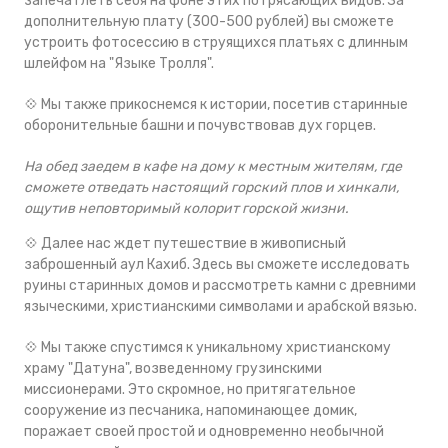
запечатлеть себя на фоне этих потрясающих видов. За
дополнительную плату (300-500 рублей) вы сможете
устроить фотосессию в струящихся платьях с длинным
шлейфом на "Языке Тролля".
💠 Мы также прикоснемся к истории, посетив старинные
оборонительные башни и почувствовав дух горцев.
На обед заедем в кафе на дому к местным жителям, где
сможете отведать настоящий горский плов и хинкали,
ощутив неповторимый колорит горской жизни.
💠 Далее нас ждет путешествие в живописный
заброшенный аул Кахиб. Здесь вы сможете исследовать
руины старинных домов и рассмотреть камни с древними
языческими, христианскими символами и арабской вязью.
💠 Мы также спустимся к уникальному христианскому
храму "Датуна", возведенному грузинскими
миссионерами. Это скромное, но притягательное
сооружение из песчаника, напоминающее домик,
поражает своей простой и одновременно необычной