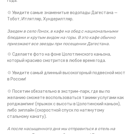
года.
💠 Увидите самые знаменитые водопады Дагестана —
Тобот, Итлятляр, Хундерилтляр.
Заедем в село Гонох, в кафе на обед с национальными
блюдами и крутым видом на горы. В это кафе обычно
приезжают все звезды при посещении Дагестана.
💠 Сделаете фото на фоне Цолотлинского каньона,
который красиво смотрится в любое время года.
💠 Увидите самый длинный высокогорный подвесной мост
в России!
💠 Посетим обязательно в экстрим-парк, где вы по
желанию сможете воспользоваться такими услугами как
ропджампинг (прыжок с высоты в Цолотинский каньон),
либо зиплайн (скоростной спуск по натянутому
стальному канату).
А после насыщенного дня мы отправиться в отель на