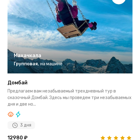
Махачкала
Групповая
,
на машине
Домбай
А
Предлагаем вам незабываемый трехдневный тур в
Г
сказочный Домбай. Здесь мы проведем три незабываемых
т
дня и две но...
Г
3 дня
12980 ₽
3