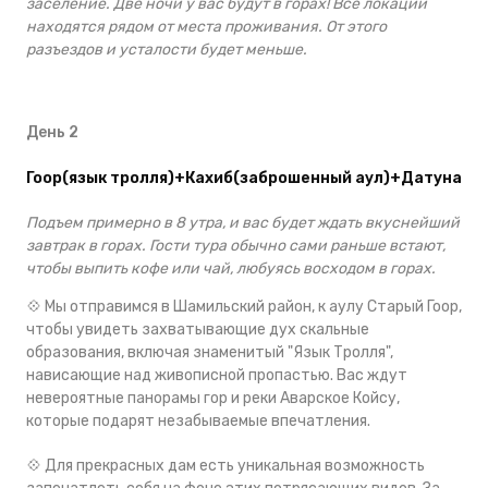
заселение. Две ночи у вас будут в горах! Все локации
находятся рядом от места проживания. От этого
разъездов и усталости будет меньше.
День 2
Гоор(язык тролля)+Кахиб(заброшенный аул)+Датуна
Подъем примерно в 8 утра, и вас будет ждать вкуснейший
завтрак в горах. Гости тура обычно сами раньше встают,
чтобы выпить кофе или чай, любуясь восходом в горах.
💠 Мы отправимся в Шамильский район, к аулу Старый Гоор,
чтобы увидеть захватывающие дух скальные
образования, включая знаменитый "Язык Тролля",
нависающие над живописной пропастью. Вас ждут
невероятные панорамы гор и реки Аварское Койсу,
которые подарят незабываемые впечатления.
💠 Для прекрасных дам есть уникальная возможность