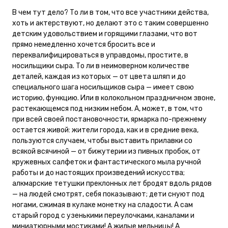
В чем тут дело? То ли в том, что все участники действа,
хоть и актерствуют, но делают это с таким совершенно
детским удовольствием и горящими глазами, что вот
прямо немедленно хочется бросить все и
переквалифицироваться в управдомы, простите, в
носильщики сыра. То ли в неимоверном количестве
деталей, каждая из которых — от цвета шляп и до
специального шага носильщиков сыра — имеет свою
историю, функцию. Или в колокольном праздничном звоне,
растекающемся под низким небом. А, может, в том, что
при всей своей постановочности, ярмарка по-прежнему
остается живой: жители города, как и в средние века,
пользуются случаем, чтобы выставить прилавки со
всякой всячиной — от бижутерии из пивных пробок, от
кружевных салфеток и фантастического мыла ручной
работы и до настоящих произведений искусства;
алкмарские тетушки преклонных лет бродят вдоль рядов
— на людей смотрят, себя показывают; дети снуют под
ногами, сжимая в кулаке монетку на сладости. А сам
старый город с узенькими переулочками, каналами и
миниатюрными мостиками! А жилые мельницы! А