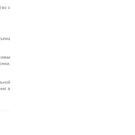
тво о
бъема
тиями
ржки,
льной
ния в