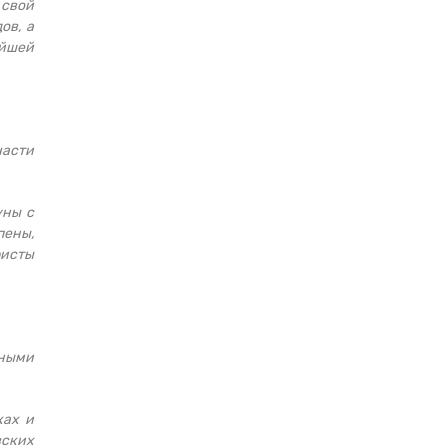
 свой
ов, а
ейшей
части
уны с
пены,
ристы
ьными
ках и
вских