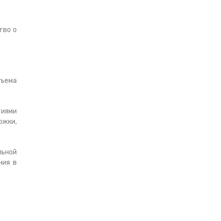
тво о
бъема
тиями
ржки,
льной
ния в