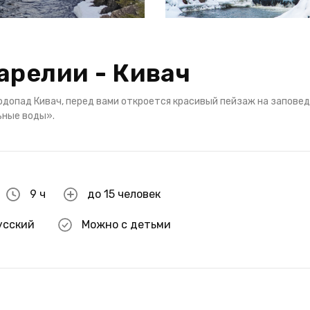
арелии - Кивач
допад Кивач, перед вами откроется красивый пейзаж на заповед
ьные воды».
9 ч
до 15 человек
усский
Можно с детьми