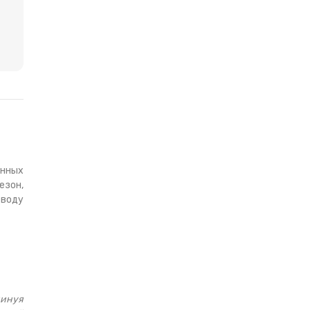
енных
езон,
 воду
минуя