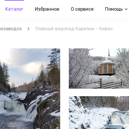
Каталог
Избранное
О сервисе
Помощь
розаводск
Главный водопад Карелии - Кивач