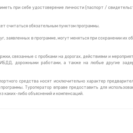
иметь при себе удостоверение личности (паспорт / свидетельс
жет считаться обязательным пунктом программы.
г, заявленных в программе, могут меняться при сохранении их о
ржки, связанные с пробками на дорогах, действиями и мероприя
 ГИБДД, дорожными работами, а также на любые другие заде
.
портного средства носят исключительно характер предварите
программы. Туроператор вправе предоставить для использова
ез каких-либо объяснений и компенсаций.