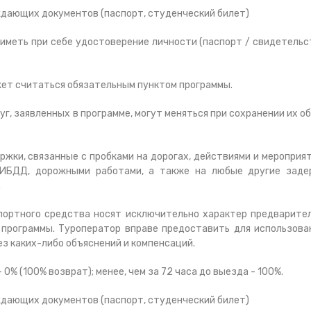
ждающих документов (паспорт, студенческий билет)
иметь при себе удостоверение личности (паспорт / свидетельс
жет считаться обязательным пунктом программы.
г, заявленных в программе, могут меняться при сохранении их о
ржки, связанные с пробками на дорогах, действиями и мероприя
 ГИБДД, дорожными работами, а также на любые другие заде
.
портного средства носят исключительно характер предварите
программы. Туроператор вправе предоставить для использова
ез каких-либо объяснений и компенсаций.
 0% (100% возврат); менее, чем за 72 часа до выезда - 100%.
ждающих документов (паспорт, студенческий билет)