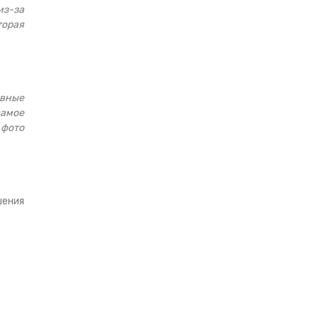
из-за
торая
вные
самое
 фото
шения