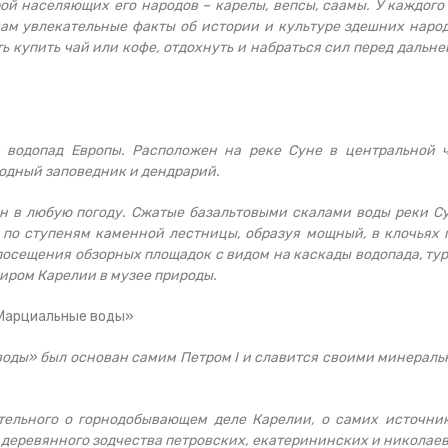
рой населяющих его народов – карелы, вепсы, саамы. У каждого
вам увлекательные факты об истории и культуре здешних народ
ь купить чай или кофе, отдохнуть и набраться сил перед дальн
 водопад Европы. Расположен на реке Суне в центральной 
одный заповедник и дендрарий.
н в любую погоду. Сжатые базальтовыми скалами воды реки С
по ступеням каменной лестницы, образуя мощный, в клочьях 
осещения обзорных площадок с видом на каскады водопада, ту
иром Карелии в музее природы.
«Марциальные воды»
оды» был основан самим Петром I и славится своими минерал
тельного о горнодобывающем деле Карелии, о самих источни
и деревянного зодчества петровских, екатерининских и николае