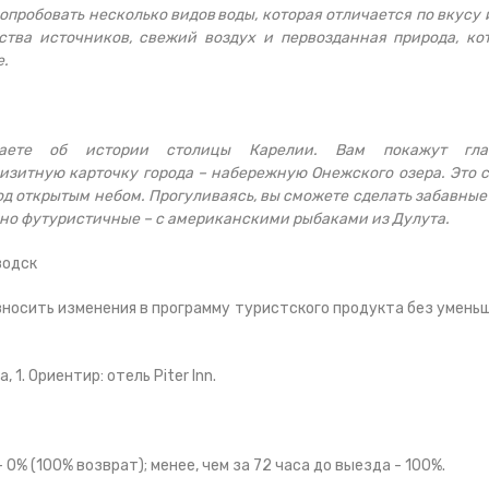
опробовать несколько видов воды, которая отличается по вкусу 
тва источников, свежий воздух и первозданная природа, ко
е.
аете об истории столицы Карелии. Вам покажут гла
изитную карточку города – набережную Онежского озера. Это 
од открытым небом. Прогуливаясь, вы сможете сделать забавные
ьно футуристичные – с американскими рыбаками из Дулута.
водск
вносить изменения в программу туристского продукта без умень
1. Ориентир: отель Piter Inn.
 0% (100% возврат); менее, чем за 72 часа до выезда - 100%.