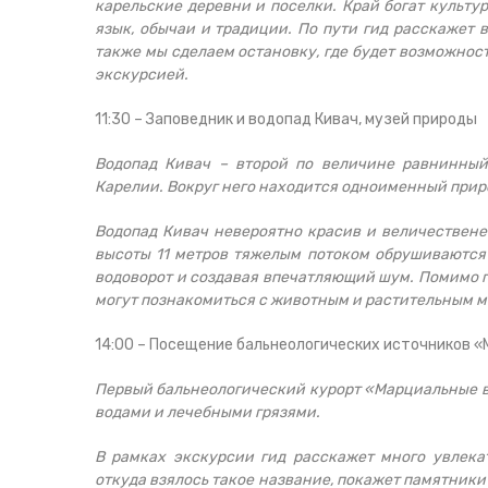
карельские деревни и поселки. Край богат культу
язык, обычаи и традиции. По пути гид расскажет 
также мы сделаем остановку, где будет возможност
экскурсией.
11:30 – Заповедник и водопад Кивач, музей природы
Водопад Кивач – второй по величине равнинный
Карелии. Вокруг него находится одноименный прир
Водопад Кивач невероятно красив и величествене
высоты 11 метров тяжелым потоком обрушиваются 
водоворот и создавая впечатляющий шум. Помимо п
могут познакомиться с животным и растительным м
14:00 – Посещение бальнеологических источников 
Первый бальнеологический курорт «Марциальные в
водами и лечебными грязями.
В рамках экскурсии гид расскажет много увлека
откуда взялось такое название, покажет памятник