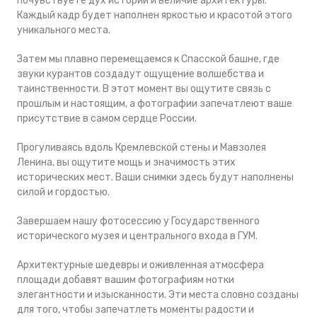
почувствуете дух истории и величие архитектуры.
Каждый кадр будет наполнен яркостью и красотой этого
уникального места.
Затем мы плавно перемещаемся к Спасской башне, где
звуки курантов создадут ощущение волшебства и
таинственности. В этот момент вы ощутите связь с
прошлым и настоящим, а фотографии запечатлеют ваше
присутствие в самом сердце России.
Прогуливаясь вдоль Кремлевской стены и Мавзолея
Ленина, вы ощутите мощь и значимость этих
исторических мест. Ваши снимки здесь будут наполнены
силой и гордостью.
Завершаем нашу фотосессию у Государственного
исторического музея и центрального входа в ГУМ.
Архитектурные шедевры и оживленная атмосфера
площади добавят вашим фотографиям нотки
элегантности и изысканности. Эти места словно созданы
для того, чтобы запечатлеть моменты радости и