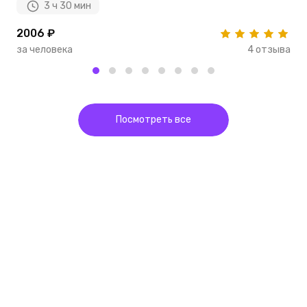
3 ч 30 мин
2006 ₽
1
за человека
4 отзыва
з
Посмотреть все