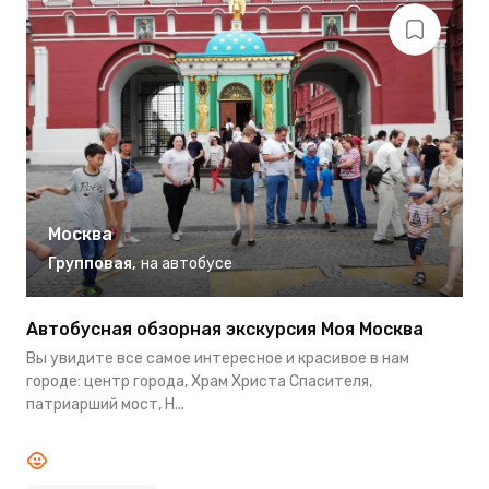
Москва
Групповая
,
на автобусе
Автобусная обзорная экскурсия Моя Москва
И
Вы увидите все самое интересное и красивое в нам
М
городе: центр города, Храм Христа Спасителя,
с
патриарший мост, Н...
р