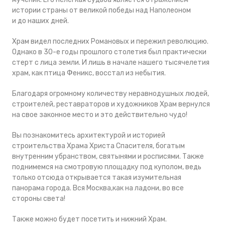
истории страны от великой победы над Наполеоном
и до наших дней.
Храм видел последних Романовых и пережил революцию.
Однако в 30-е годы прошлого столетия был практически
стерт с лица земли. И лишь в начале нашего тысячелетия
храм, как птица Феникс, восстал из небытия.
Благодаря огромному количеству
неравнодушных людей,
строителей, реставраторов и художников Храм вернулся
на свое законное место и это действительно чудо!
Вы познакомитесь архитектурой и историей
строительства Храма Христа Спасителя, богатым
внутренним убранством, святынями и росписями. Также
поднимемся на смотровую площадку под куполом, ведь
только отсюда открывается такая изумительная
панорама города. Вся Москва,как на ладони, во все
стороны света!
Также можно будет посетить и нижний Храм.