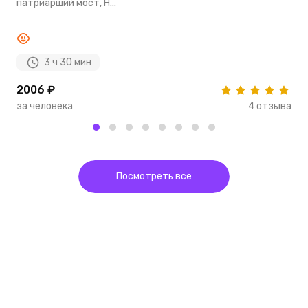
патриарший мост, Н...
м
3 ч 30 мин
2006 ₽
1
за человека
4 отзыва
з
Посмотреть все