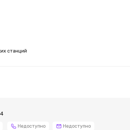
ких станций
94
Недоступно
Недоступно