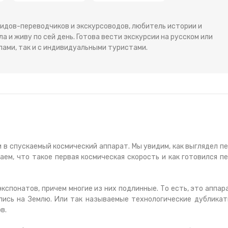
гидов-переводчиков и экскурсоводов, любитель истории и
а и живу по сей день. Готова вести экскурсии на русском или
пами, так и с индивидуальными туристами.
 в спускаемый космический аппарат. Мы увидим, как выглядел п
аем, что такое первая космическая скорость и как готовился п
кспонатов, причем многие из них подлинные. То есть, это аппар
лись на Землю. Или так называемые технологические дубликат
в.