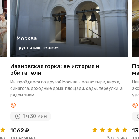
Москва
Групповая
,
пешком
Ивановская горка: ее история и
По
обитатели
ме
Мы пройдемся по другой Москве - монастыри, кирха,
Не
синагога, доходные дома, площади, сады, переулки, а
экс
рядом знам...
удо
1 ч 30 мин
1062 ₽
13
ыва
3 отзыва
за человека
за