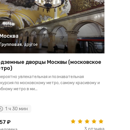
Москва
Москв
Групповая
,
другое
Группо
дземные дворцы Москвы (московское
Москва 
тро)
Классическ
вероятно увлекательная и познавательная
себе автоб
курсия по московскому метро, самому красивому и
экскурсию п
бному метро в ми...
1 ч 30 мин
6 ча
57 ₽
3717 ₽
3 отзыва
 человека
за человек