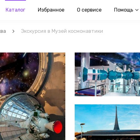
Каталог
Избранное
О сервисе
Помощь
ква
Экскурсия в Музей космонавтики