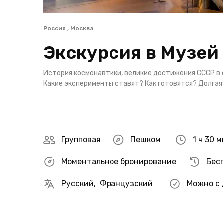
Россия , Москва
Экскурсия в Музей
История космонавтики, великие достижения СССР в 
Какие эксперименты ставят? Как готовятся? Долгая 
Групповая
Пешком
1 ч 30 
Моментальное бронирование
Бес
Русский
,
Французский
Можно с