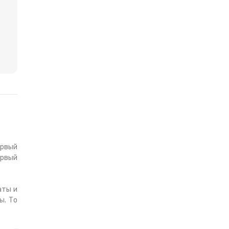
ервый
ервый
аты и
ы. То