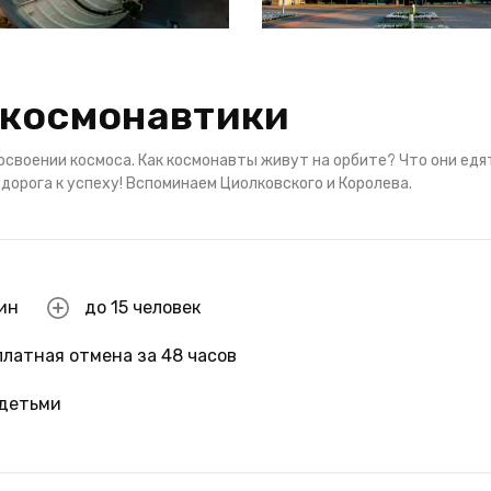
 космонавтики
освоении космоса. Как космонавты живут на орбите? Что они едя
дорога к успеху! Вспоминаем Циолковского и Королева.
мин
до 15 человек
платная отмена за 48 часов
 детьми