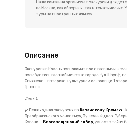
Наша компания организует экскурсии для детей
по Москве, как обзорных, так и тематических.
туры на иностранных языках.
Описание
Экскурсия в Казань познакомит вас с главными жем
полюбуетесь главной мечетью города Кул Шариф, п
Свияжске – историко-культурном сокровище Татарс
Грозного.
День 1.
✔️ Пешеходная экскурсия по
Казанскому Кремлю
. 
Преображенского монастыря, Пушечный двор, Губер
Казани —
Благовещенский собор
, узнаете тайну 