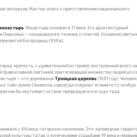
ная экскурсия. Мастер-класс с приготовлением национального
монастырь
. Монастырь основан в 17 веке. Его архитектурный
м Поволжье — складывался в течение столетий. Основной святы
ресвятой Богородицы (XVII в).
 город-крепость, с удивительной историей, построенный всего за
ой православной святыней, притягивавшей множество людей из с
настыря — это деревянная
Троицкая церковь
(1551 год). Человек
ых тайн землю Свияжска, навсегда сохранит в памяти ту особую
ая как бы окутывает остров, превращая его в чудо-град.
роживало с XVI века татарское население. Это заповедная террит
ской культуры татар, с купеческими усадьбами 19 века и первым