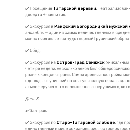
✔️ Посещение
Татарской деревни
. Театрализован
десерта + чаепитие.
✔️ Экскурсия в
Раифский Богородицкий мужской 
ансамбль — один из самых величественных в средне
монастыря является чудотворный Грузинский образ п
✔️ Обед.
✔️ Экскурсия на
Остров-Град Свияжск
. Уникальный
четыре недели, несколько веков был общероссийск
разных концов страны. Самая древняя постройка мо
однажды ступивший на святую, полную неразгаданн
атмосферу чего-то возвышенного, нерушимого, котор
День 3.
✔️
Завтрак.
✔️ Экскурсия по
Старо-Татарской слободе
, где п
единственный в мире сохранившийся островок город