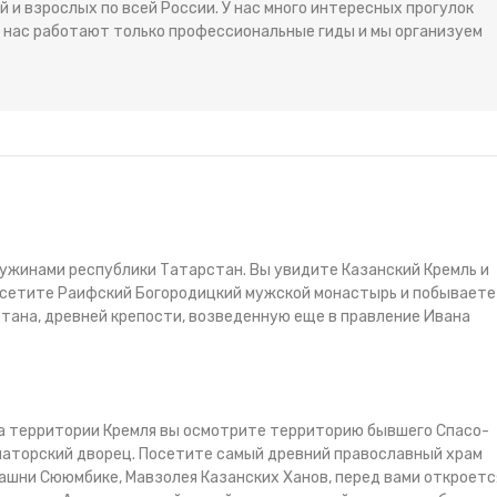
 и взрослых по всей России. У нас много интересных прогулок
 У нас работают только профессиональные гиды и мы организуем
чужинами республики Татарстан. Вы увидите Казанский Кремль и
осетите Раифский Богородицкий мужской монастырь и побываете
тана, древней крепости, возведенную еще в правление Ивана
На территории Кремля вы осмотрите территорию бывшего Спасо-
наторский дворец. Посетите самый древний православный храм
башни Сююмбике, Мавзолея Казанских Ханов, перед вами откроетс