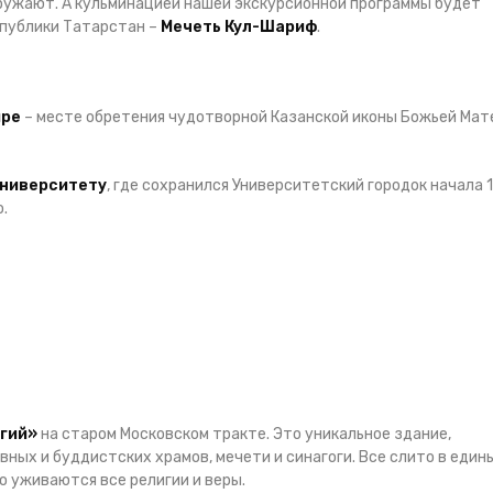
окружают. А кульминацией нашей экскурсионной программы будет
спублики Татарстан –
Мечеть Кул-Шариф
.
ыре
– месте обретения чудотворной Казанской иконы Божьей Мат
Университету
, где сохранился Университетский городок начала 
.
игий»
на старом Московском тракте. Это уникальное здание,
ных и буддистских храмов, мечети и синагоги. Все слито в един
но уживаются все религии и веры.