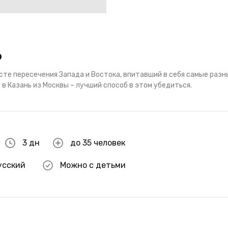
ь
есте пересечения Запада и Востока, впитавший в себя самые разн
 в Казань из Москвы – лучший способ в этом убедиться.
3 дн
до 35 человек
усский
Можно с детьми