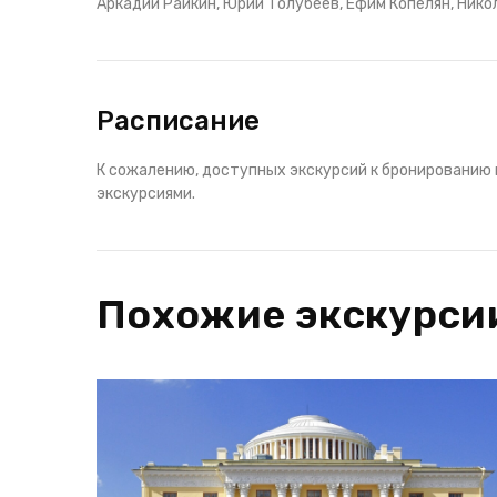
Аркадий Райкин, Юрий Толубеев, Ефим Копелян, Нико
Расписание
К сожалению, доступных экскурсий к бронированию 
экскурсиями.
Похожие экскурси