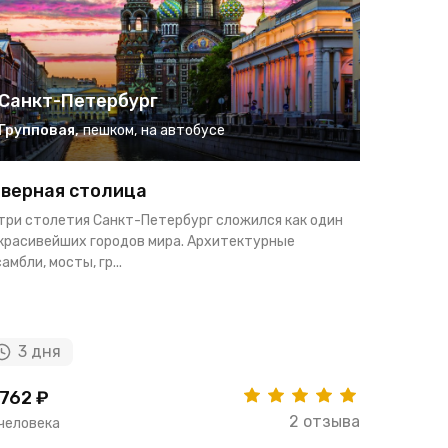
Санкт-Петербург
Санкт
Групповая
,
пешком
,
на автобусе
Группо
верная столица
Петербу
 три столетия Санкт-Петербург сложился как один
Узнайте Са
 красивейших городов мира. Архитектурные
Карелию за
амбли, мосты, гр...
тур. Вам ос
3 дня
5 дн
762 ₽
24957 ₽
2 отзыва
 человека
за человек