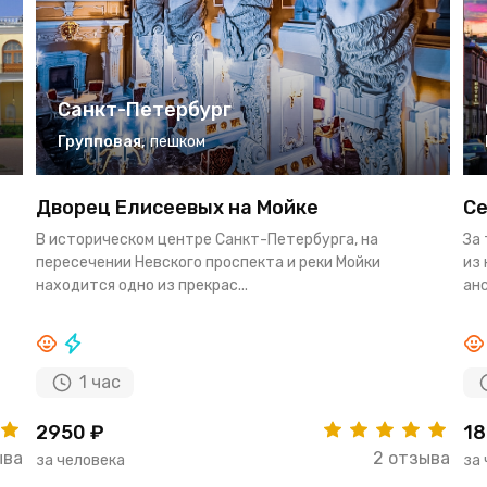
Санкт-Петербург
Групповая
,
пешком
Дворец Елисеевых на Мойке
Се
В историческом центре Санкт-Петербурга, на
За
пересечении Невского проспекта и реки Мойки
из
находится одно из прекрас...
анс
1 час
2950 ₽
18
ыва
2 отзыва
за человека
за