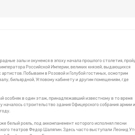
радные залы и окунемся в эпоху начала прошлого столетия, прой
 императора Российской Империи, великих князей, выдающихся
 артистов. Побываем в Розовой и Голубой гостиных, осмотрим
 залу, бильярдной, Угловому кабинету и другим помещениям, где
й особняк в один этаж, принадлежавший известному в то время
оду началось строительство здания Офицерского собрания армии 
году.
кже белый рояль, под аккомпанемент которого исполнял песни
ского театров Федор Шаляпин. Здесь часто выступали Леонид Ут