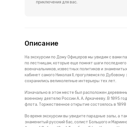
приключения для вас.
Описание
На экскурсии по Дому Офицеров мы увидим с вами па
по лестницам, которые еще помнят шаги последнего
военачальников, известных политиков и знаменитых
кабинет самого Николая II, прогуляемся по Дубовому
сохранились великолепные интерьеры тех лет.
Изначально в этом месте был расположен деревянны
военному деятелю России А. А. Аркачееву. В 1895 г
флота. Торжественное открытие состоялось в 1898 
Во время экскурсии вы увидите парадные залы, а та
знаменитый русский бас, солист Большого и Мариин