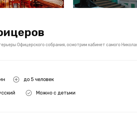
фицеров
ерьеры Офицерского собрания, осмотрим кабинет самого Николая 
мин
до 5 человек
усский
Можно с детьми