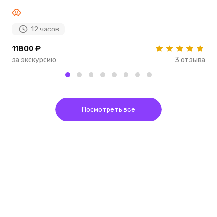
12 часов
11800 ₽
4
за экскурсию
3 отзыва
з
Посмотреть все