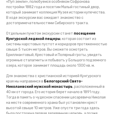
«Пуп земли», полюбуемся особняком Софронова
постройки 1882 года и посетим Малый гостиный двор,
который занимает коллекция Музея истории купечества.
В ходе экскурсии вас ожидает знакомство с
достопримечательностями Сибирского тракта.
Отдельным пунктом экскурсии станет
посещение
Кунгурской ледяной пещеры
, которая состоит из
системы карстовых пустот и коридоров протяженностью
свыше 5 тысяч метров. Вы сможете осмотреть
Бриллиантовый, Крестовый и Полярный гроты, увидеть
огромные сталагмиты и побывать у Большого подземного
озера, которое занимает площадь около 1300 кв. м.
Для знакомства с христианской историей Кунгурского
края мы направимся в
Белогорский Свято-
Николаевский мужской монастырь
, расположенный в
40 км от города. Его история берет начало в 1891 году.
Тогда в память о чудесном спасении цесаревича Николая
на месте современного храма был установлен крест
высотой свыше 10 метров. Уже спустя три года здесь
была построена первая деревянная церковь, а позже