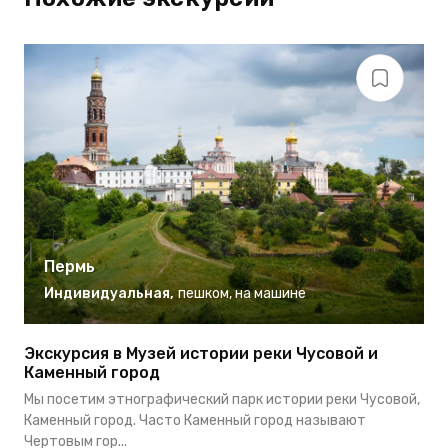
Пермь
Индивидуальная
,
пешком
,
на машине
Экскурсия в Музей истории реки Чусовой и
О
Каменный город
П
Мы посетим этнографический парк истории реки Чусовой,
«
Каменный город. Часто Каменный город называют
К
Чертовым гор...