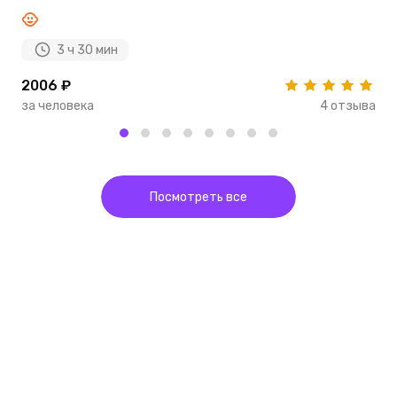
3 ч 30 мин
2006 ₽
1
за человека
4 отзыва
з
Посмотреть все