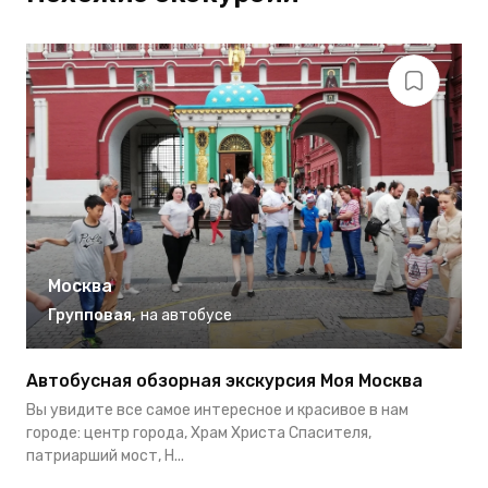
Москва
Групповая
,
на автобусе
Автобусная обзорная экскурсия Моя Москва
П
Вы увидите все самое интересное и красивое в нам
Н
городе: центр города, Храм Христа Спасителя,
п
патриарший мост, Н...
м