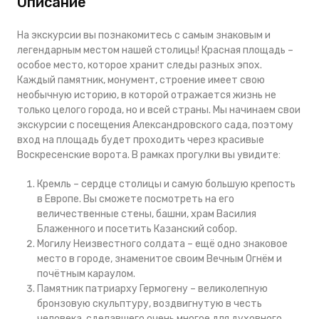
Описание
На экскурсии вы
познакомитесь с самым знаковым и
легендарным местом нашей столицы!
Красная площадь –
особое место, которое хранит следы разных эпох.
Каждый памятник, монумент, строение имеет свою
необычную историю, в которой отражается жизнь не
только целого города, но и всей страны. Мы начинаем свои
экскурсии с посещения Александровского сада, поэтому
вход на площадь будет проходить через красивые
Воскресенские ворота. В рамках прогулки вы увидите:
Кремль – сердце столицы и самую большую крепость
в Европе. Вы сможете посмотреть на его
величественные стены, башни, храм Василия
Блаженного и посетить Казанский собор.
Могилу Неизвестного солдата – ещё одно знаковое
место в городе, знаменитое своим Вечным Огнём и
почётным караулом.
Памятник патриарху Гермогену – великолепную
бронзовую скульптуру, воздвигнутую в честь
человека, сделавшего очень многое для духовного