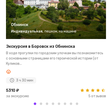
Обнинск
Индивидуальная
,
пешком
,
на машине
Экскурсия в Боровск из Обнинска
О
В ходе прогулки по городским улочкам вы познакомитесь
В
с основными страницами его героической истории (от
п
Куликов...
п
3 ч 30 мин
5310 ₽
4
за экскурсию
5 отзывов
з