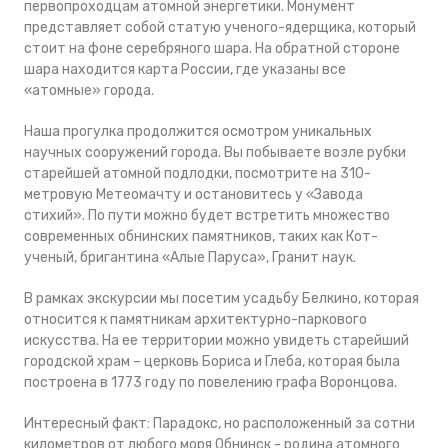
первопроходцам атомной энергетики. Монумент
представляет собой статую ученого-ядерщика, который
стоит на фоне серебряного шара. На обратной стороне
шара находится карта России, где указаны все
«атомные» города.
Наша прогулка продолжится осмотром уникальных
научных сооружений города. Вы побываете возле рубки
старейшей атомной подлодки, посмотрите на 310-
метровую Метеомачту и остановитесь у «Завода
стихий». По пути можно будет встретить множество
современных обнинских памятников, таких как Кот-
ученый, бригантина «Алые Паруса», Гранит наук.
В рамках экскурсии мы посетим усадьбу Белкино, которая
относится к памятникам архитектурно-паркового
искусства. На ее территории можно увидеть старейший
городской храм – церковь Бориса и Глеба, которая была
построена в 1773 году по повелению графа Воронцова.
Интересный факт:
Парадокс, но расположенный за сотни
километров от любого моря Обнинск - родина атомного