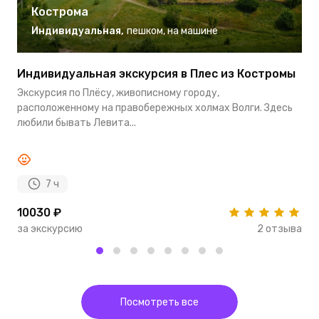
Кострома
Индивидуальная
,
пешком
,
на машине
Индивидуальная экскурсия в Плес из Костромы
Э
(
Экскурсия по Плёсу, живописному городу,
М
расположенному на правобережных холмах Волги. Здесь
д
любили бывать Левита...
к
7 ч
10030 ₽
5
за экскурсию
2 отзыва
з
Посмотреть все