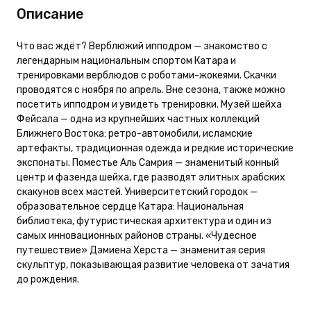
Описание
Что вас ждёт? Верблюжий ипподром — знакомство с
легендарным национальным спортом Катара и
тренировками верблюдов с роботами-жокеями. Скачки
проводятся с ноября по апрель. Bне сезона, также можно
посетить ипподром и увидеть тренировки. Музей шейха
Фейсала — одна из крупнейших частных коллекций
Ближнего Востока: ретро-автомобили, исламские
артефакты, традиционная одежда и редкие исторические
экспонаты. Поместье Аль Самрия — знаменитый конный
центр и фазенда шейха, где разводят элитных арабских
скакунов всех мастей. Университетский городок —
образовательное сердце Катара: Национальная
библиотека, футуристическая архитектура и один из
самых инновационных районов страны. «Чудесное
путешествие» Дэмиена Херста — знаменитая серия
скульптур, показывающая развитие человека от зачатия
до рождения.