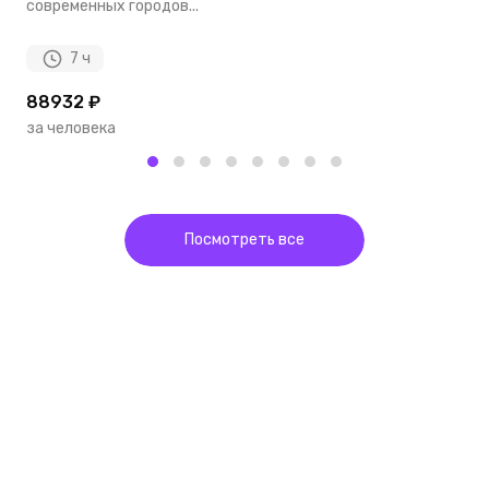
современных городов...
7 ч
88932 ₽
2
за человека
з
Посмотреть все