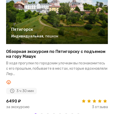
Пятигорск
Индивидуальная
,
пешком
Обзорная экскурсия по Пятигорску с подъемом
П
на гору Машук
М
В ходе прогулки по городским улочкам вы познакомитесь
П
с его прошлым, побываете в местах, которые вдохновляли
о
Лер...
3 ч 30 мин
6490 ₽
5
за экскурсию
3 отзыва
з