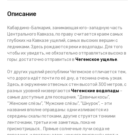
Описание
Кабардино-Балкария, занимающая юго-западную часть
Центрального Кавказа, по праву считается краем самых
глубоких на Кавказе ущелий, самых высоких вершин с
ледниками. Здесь рождаются реки и водопады. Для того
чтобы их увидеть, не обязательно отправляться высоко в
горы: достаточно отправиться в
Чегемское ущелье
.
От других ущелий республики Чегемское отличается тем,
что дорога идёт почти по её дну, а теснина очень узкая.
Здесь, в окружении отвесных стен высотой 300 метров, с
разных уровней низвергаются
Чегемские водопады
–
самые доступные для посещения. “Девичьи косы”,
“Женские слёзы”, “Мужские слёзы”, “Шнурок”, – эти
названия вполне оправданы: одни изливаются из
середины скалы потоками, другие струятся тонкими
ленточками, третьи и не заметишь, пока не
присмотришься… Прямые солнечные лучи сюда не