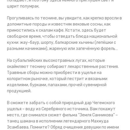
попадают, и поэтому здесь немного приглушён свет и
царит полумрак.
Прогуливаясь по теснине, вы увидите, как крепко вросли в
доломитные породы и известняк вековые сосны, как
примостились к скалам кафе. Кстати, здесь будет
свободное время, чтобы отведать блюда национальной
кухни: жау-баур, шорпу, балкарские хычины (лепёшки с
разными начинками), жареную или запечённую форель…
На субальпийских высокотравных лугах, которые
окаймляют теснину собирают лекарственные растения.
Травяные сборы можно приобрести в ущелье на
колоритном рыночке, который пестрит и вязаными
изделиями, бурками, папахами, прочей сувенирной
продукцией.
В сможете забрать с собой природный дар Чегемского
ущелья – воду из Серебряного источника. Вам покажут
место, где снимался сюжет фильма “Земля Санникова” –
танец шамана в исполнении легендарного Махмуда
Эсамбаева. Помните? Обряд очищения девушки по имени