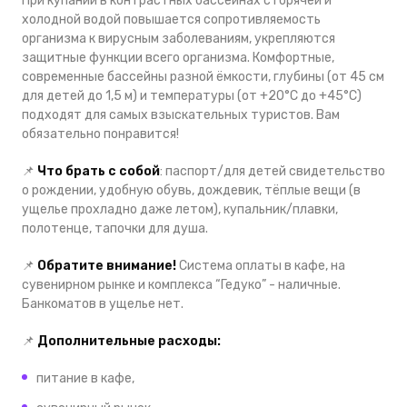
При купании в контрастных бассейнах с горячей и
холодной водой повышается сопротивляемость
организма к вирусным заболеваниям, укрепляются
защитные функции всего организма. Комфортные,
современные бассейны разной ёмкости, глубины (от 45 см
для детей до 1,5 м) и температуры (от +20°С до +45°С)
подходят для самых взыскательных туристов. Вам
обязательно понравится!
📌
Что брать с собой
: паспорт/для детей свидетельство
о рождении, удобную обувь, дождевик, тёплые вещи (в
ущелье прохладно даже летом), купальник/плавки,
полотенце, тапочки для душа.
📌
Обратите внимание!
Система оплаты в кафе, на
сувенирном рынке и комплекса “Гедуко” - наличные.
Банкоматов в ущелье нет.
📌
Дополнительные расходы:
питание в кафе,