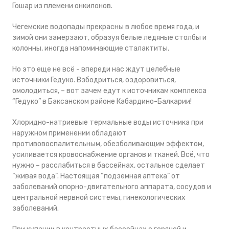
Гошар из племени онкилонов.
Чегемские водопады прекрасны в любое время года, и
зимой они замерзают, образуя белые ледяные столбы и
колонны, иногда напоминающие сталактиты.
Но это еще не всё - впереди нас ждут целебные
источники Гедуко. Взбодриться, оздоровиться,
омолодиться, – вот зачем едут к источникам комплекса
“Гедуко” в Баксанском районе Кабардино-Балкарии!
Хлоридно-натриевые термальные воды источника при
наружном применении обладают
противовоспалительным, обезболивающим эффектом,
усиливается кровоснабжение органов и тканей. Всё, что
нужно – расслабиться в бассейнах, остальное сделает
“живая вода”. Настоящая “подземная аптека” от
заболеваний опорно-двигательного аппарата, сосудов и
центральной нервной системы, гинекологических
заболеваний.