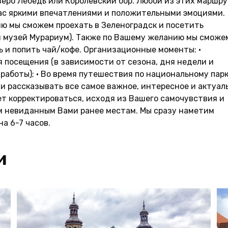
зеро Лебедь или Королевский бор. Любой из этих маршр
Вас яркими впечатлениями и положительными эмоциями.
ю мы сможем проехать в Зеленоградск и посетить
 музей Мурариум). Также по Вашему желанию мы сможе
ть и попить чай/кофе. Организационные моменты: •
 посещения (в зависимости от сезона, дня недели и
работы); • Во время путешествия по национальному парк
и рассказывать все самое важное, интересное и актуал
ет корректироваться, исходя из Вашего самочувствия и
м невиданным Вами ранее местам. Мы сразу наметим
а 6-7 часов.
и