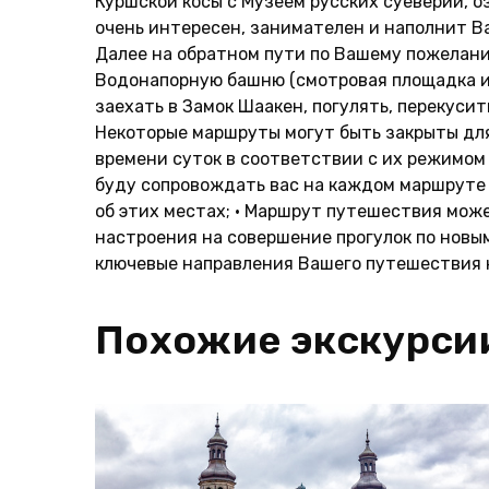
Куршской косы с Музеем русских суеверий, о
очень интересен, занимателен и наполнит 
Далее на обратном пути по Вашему пожелани
Водонапорную башню (смотровая площадка и
заехать в Замок Шаакен, погулять, перекуси
Некоторые маршруты могут быть закрыты для
времени суток в соответствии с их режимом 
буду сопровождать вас на каждом маршруте 
об этих местах; • Маршрут путешествия мож
настроения на совершение прогулок по новы
ключевые направления Вашего путешествия н
Похожие экскурси