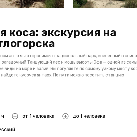
 коса: экскурсия на
тлогорска
ном авто мы отправимся в национальный парк, внесенный в списо
 загадочный Танцующий лес и мощь высоты Эфа — одной из сам
виды на море и залив. Вы погуляете по самому узкому месту ко
найдете кусочек янтаря. По пути можно посетить станцию
 ч
от 1 человека
до 1 человека
усский