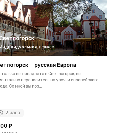
Светлогорск
Светл
Индивидуальная
,
пешком
Индиви
етлогорск — русская Европа
Куршска
Светлог
 только вы попадаете в Светлогорск, вы
ментально переноситесь на улочки европейского
Хотите отд
ода. Со мной вы поз...
красивейши
шикарными 
2 часа
10 ч
00 ₽
24000 