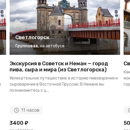
Светлогорск
Групповая
,
на автобусе
Экскурсия в Советск и Неман — город
Св
пива, сыра и мира (из Светлогорска)
Как
Увлекательное путешествие в историю пивоварения и
мо
о
сыроварения в Восточной Пруссии. В Немане вы
гор
познакомитесь с ц...
11 часов
3400 ₽
50