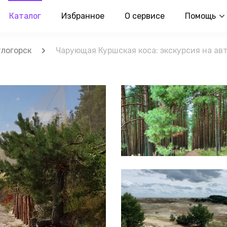
Каталог
Избранное
О сервисе
Помощь
логорск
Чарующая Куршская коса: экскурсия на ав