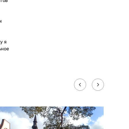
утов
м
у я
ьное