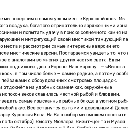
ке мы совершим в самом узком месте Куршской косы. Мы
жего воздуха, богатого отрицательно заряженными иона
снимки и попытать удачу в поиске солнечного камня на
 чарующий и интригующий своей мистикой танцующий ле
го места и рассмотрим самые интересные версии его
исле мистические версии. Постараемся увидеть то, что 
ое с аналогами во многих других частях света. Едем
оких подвижных дюн в Европе. Наш маршрут — «Высота
 косы, в том числе белые — самые редкие, а потому особ
ь пейзажами с оборудованных смотровых площадок,
и отдохнёте на удобных скамеечках, окружённые
 испокон веков славилась местной рыбой и блюдами,
отведать самые изысканные рыбные блюда в уютном рыб
 любой вкус. Все останутся сытыми и довольными! Дале
арку Куршская Коса. На Ваш выбор мы сможем посетить
а по 15 октября), Высоту Мюллера, Визит-центр и Музей