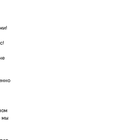
ми!
с!
не
енно
ном
е мы